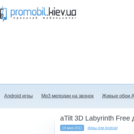
Прокачай мобильничег - java игры, темы
для Nokia, мелодии на звонок скачать
бесплатно а также android программы.
Android игры
Mp3 мелодии на звонок
Живые обои A
aTilt 3D Labyrinth Free
19 мая 2011
Игры для Android