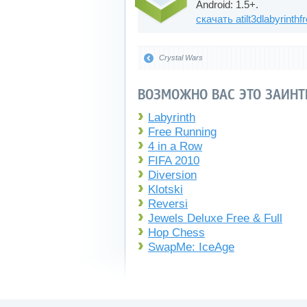
Android: 1.5+.
скачать atilt3dlabyrinthfr
Crystal Wars
ВОЗМОЖНО ВАС ЭТО ЗАИНТ
Labyrinth
Free Running
4 in a Row
FIFA 2010
Diversion
Klotski
Reversi
Jewels Deluxe Free & Full
Hop Chess
SwapMe: IceAge