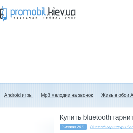
Прокачай мобильничег - java игры, темы
для Nokia, мелодии на звонок скачать
бесплатно а также android программы.
Android игры
Mp3 мелодии на звонок
Живые обои A
Купить bluetooth гар
9 марта 2011
Bluetooth гарнитуры Sa