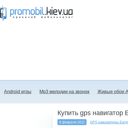
Прокачай мобильничег - java игры, темы
для Nokia, мелодии на звонок скачать
бесплатно а также android программы.
Android игры
Mp3 мелодии на звонок
Живые обои A
Купить gps навигатор 
8 февраля 2011
GPS навигаторы Easy