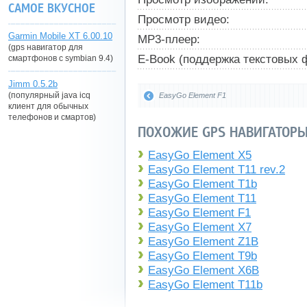
САМОЕ ВКУСНОЕ
Просмотр видео:
Garmin Mobile XT 6.00.10
MP3-плеер:
(gps навигатор для
E-Book (поддержка текстовых 
смартфонов с symbian 9.4)
Jimm 0.5.2b
(популярный java icq
EasyGo Element F1
клиент для обычных
телефонов и смартов)
ПОХОЖИЕ GPS НАВИГАТОРЫ
EasyGo Element X5
EasyGo Element T11 rev.2
EasyGo Element T1b
EasyGo Element T11
EasyGo Element F1
EasyGo Element X7
EasyGo Element Z1B
EasyGo Element T9b
EasyGo Element X6B
EasyGo Element T11b