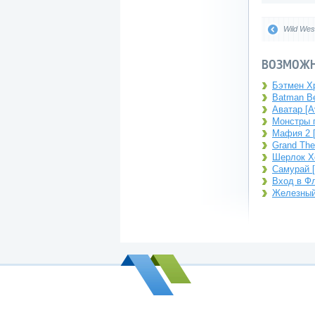
Wild Wes
ВОЗМОЖН
Бэтмен Хр
Batman B
Аватар [A
Монстры п
Мафия 2 [M
Grand Thef
Шерлок Хо
Самурай [
Вход в Фл
Железный 