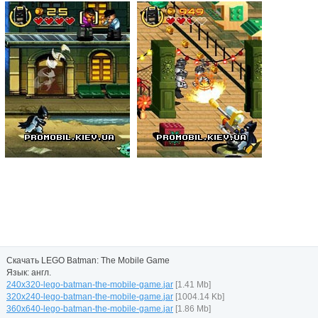
Скачать LEGO Batman: The Mobile Game
Язык: англ.
240x320-lego-batman-the-mobile-game.jar
[1.41 Mb]
320x240-lego-batman-the-mobile-game.jar
[1004.14 Kb]
360x640-lego-batman-the-mobile-game.jar
[1.86 Mb]