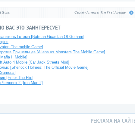
t Guns
Captain America: The First Avenger
О ВАС ЭТО ЗАИНТЕРЕСУЕТ
анитель Готэма [Batman Guardian Of Gotham]
egins
vatar: The mobile Game]
ротив Пришельцев [Aliens vs Monsters The Mobile Game]
afia II Mobile]
t Auto 4 Mobile [Car Jack Streets Mod]
лмс [Sherlock Holmes: The Official Movie Game]
Samurai]
ип [Enter The Flip]
Человек 2 [Iron Man 2]
РЕКЛАМА НА САЙТ