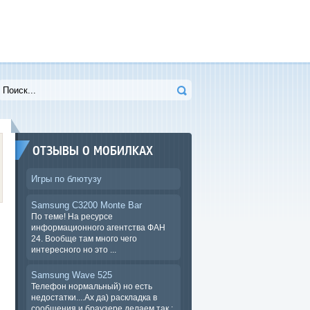
ОТЗЫВЫ О МОБИЛКАХ
Игры по блютузу
Samsung C3200 Monte Bar
По теме! На ресурсе
информационного агентства ФАН
24. Вообще там много чего
интересного но это ...
Samsung Wave 525
Телефон нормальный) но есть
недостатки....Ах да) раскладка в
сообщения и браузере.делаем так :