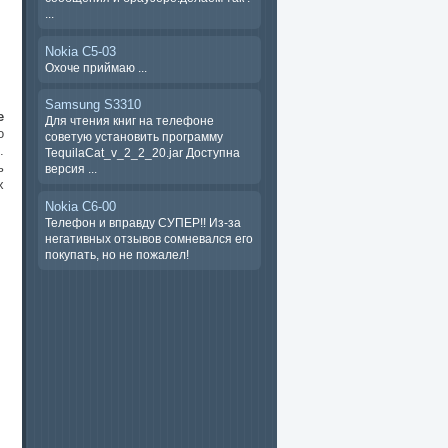
...
Nokia C5-03
Охоче ​​приймаю ...
Samsung S3310
e
Для чтения книг на телефоне
о
советую установить программу
.
TequilaCat_v_2_2_20.jar Доступна
ь
версия ...
х
Nokia C6-00
Телефон и вправду СУПЕР!! Из-за
негативных отзывов сомневался его
покупать, но не пожалел!