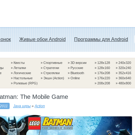
вонок
Живые обои Android
Программы для Android
»
Квесты
»
Спортивные
»
3D версии
»
128x128
»
240x320
ды
»
Леталки
»
Стратегии
»
Русские
»
128x160
»
320x240
е
»
Логические
»
Стрелялки
»
Bluetooth
»
176x208
»
352x416
»
Настольные
»
Экшн (Action)
»
Online
»
176x220
»
360x640
»
Ролевые (RPG)
»
208x208
»
480x800
tman: The Mobile Game
 2011
Java игры
»
Action