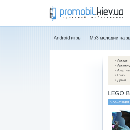
Прокачай мобильничег - java игры, темы
для Nokia, мелодии на звонок скачать
бесплатно а также android программы.
Android игры
Mp3 мелодии на з
»
Аркады
»
Арканои
»
Азартны
»
Гонки
»
Драки
LEGO Ba
5 сентября