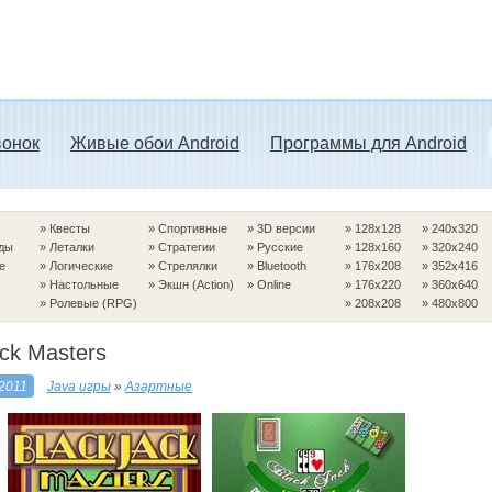
вонок
Живые обои Android
Программы для Android
»
Квесты
»
Спортивные
»
3D версии
»
128x128
»
240x320
ды
»
Леталки
»
Стратегии
»
Русские
»
128x160
»
320x240
е
»
Логические
»
Стрелялки
»
Bluetooth
»
176x208
»
352x416
»
Настольные
»
Экшн (Action)
»
Online
»
176x220
»
360x640
»
Ролевые (RPG)
»
208x208
»
480x800
ack Masters
2011
Java игры
»
Азартные