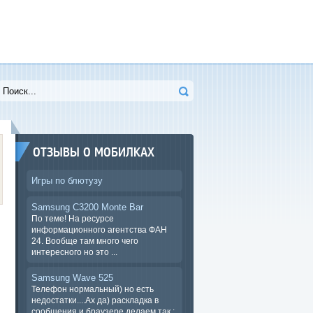
ОТЗЫВЫ О МОБИЛКАХ
Игры по блютузу
Samsung C3200 Monte Bar
По теме! На ресурсе
информационного агентства ФАН
24. Вообще там много чего
интересного но это ...
Samsung Wave 525
Телефон нормальный) но есть
недостатки....Ах да) раскладка в
сообщения и браузере.делаем так :