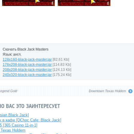
Скачать Black Jack Masters
Язык: англ.
128x160-black-jack-master.jar
[82.61 Kb]
176x208-black-jack-master.jar
[114.83 Kb]
208x208-black-jack-master.jar
[124.13 Kb]
240x320-black-jack-master.jar
[175.24 Kb]
Legend Gold
Downtown Texas Holdem
О ВАС ЭТО ЗАИНТЕРЕСУЕТ
sian Black Jack]
 в кафе [DChoc Cafe: Black Jack]
 [365 Casino 11-in-1]
 Texas Holdem