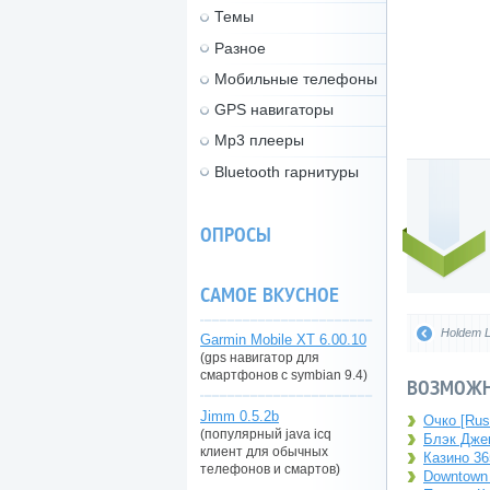
Темы
Разное
Мобильные телефоны
GPS навигаторы
Mp3 плееры
Bluetooth гарнитуры
ОПРОСЫ
САМОЕ ВКУСНОЕ
Holdem 
Garmin Mobile XT 6.00.10
(gps навигатор для
смартфонов с symbian 9.4)
ВОЗМОЖН
Jimm 0.5.2b
Очко [Rus
(популярный java icq
Блэк Джек
клиент для обычных
Казино 365
телефонов и смартов)
Downtown