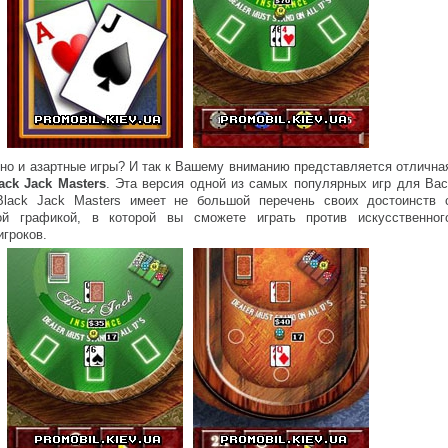
но и азартные игры? И так к Вашему вниманию представляется отлична
ack Jack Masters
. Эта версия одной из самых популярных игр для Вас
Black Jack Masters имеет не большой перечень своих достоинств 
ой графикой, в которой вы сможете играть против искусственног
игроков.