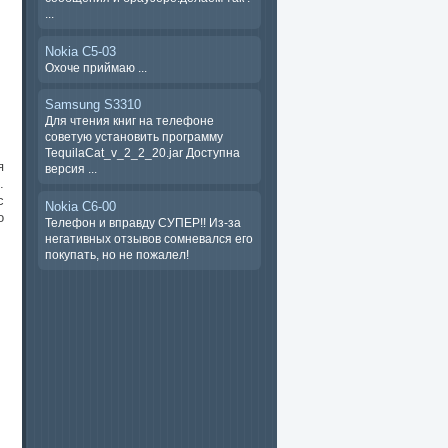
...
Nokia C5-03
Охоче ​​приймаю ...
Samsung S3310
Для чтения книг на телефоне
советую установить программу
TequilaCat_v_2_2_20.jar Доступна
я
версия ...
.
с
Nokia C6-00
о
Телефон и вправду СУПЕР!! Из-за
негативных отзывов сомневался его
покупать, но не пожалел!