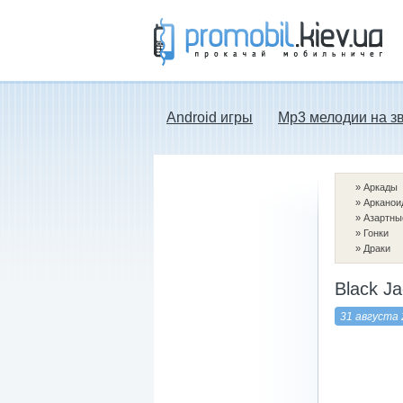
Прокачай мобильничег - java игры, темы
для Nokia, мелодии на звонок скачать
бесплатно а также android программы.
Android игры
Mp3 мелодии на з
»
Аркады
»
Арканои
»
Азартны
»
Гонки
»
Драки
Black J
31 августа 