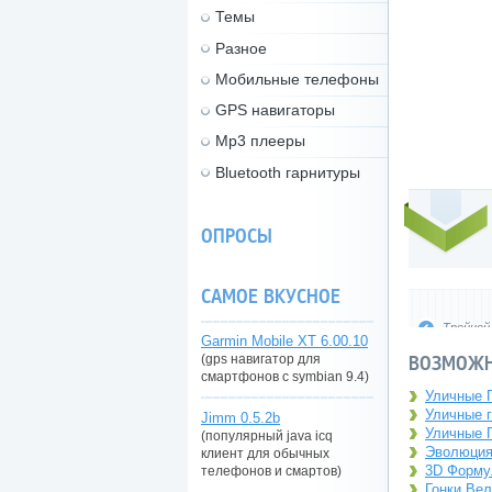
Темы
Разное
Мобильные телефоны
GPS навигаторы
Mp3 плееры
Bluetooth гарнитуры
ОПРОСЫ
САМОЕ ВКУСНОЕ
Тройной 
Garmin Mobile XT 6.00.10
ВОЗМОЖН
(gps навигатор для
смартфонов с symbian 9.4)
Уличные Го
Уличные г
Jimm 0.5.2b
Уличные Г
(популярный java icq
Эволюция 
клиент для обычных
3D Формул
телефонов и смартов)
Гонки Вел