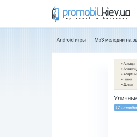
Прокачай мобильничег - java игры, темы
для Nokia, мелодии на звонок скачать
бесплатно а также android программы.
Android игры
Mp3 мелодии на з
»
Аркады
»
Арканои
»
Азартны
»
Гонки
»
Драки
Уличные
17 сентябр