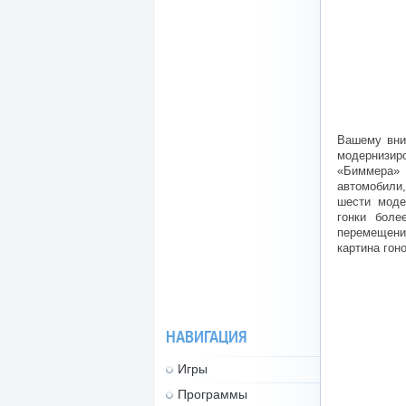
Вашему вни
модернизир
«Биммера»
автомобили
шести моде
гонки боле
перемещения
картина гоно
НАВИГАЦИЯ
Игры
Программы