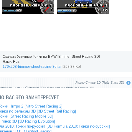
Скачать Уличные Гонки на BMW [Bimmer Street Racing 3D]
Язык: Rus
176x208-bimmer-street-racing-3d.jar
[258.37 Kb]
Ралли Старс 3D [Rally Stars 3D]
Форсаж: Уличный дрифт [The Fast and the Furious Streets 3D]
О ВАС ЭТО ЗАИНТЕРЕСУЕТ
нки Нитро 2 [Nitro Street Racing 2]
онки по рельсам 3D [3D Street Rail Racing]
онки [Street Racing Mobile 3D]
гонок 3D [3D Racing Evolution]
а 2010: Гонки по-русски! [3D Formula 2010: Гонки по-русски!]
иканов 3D [3D Bigfoot Racing]