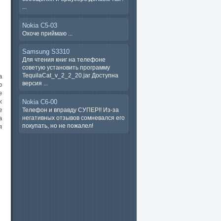
...
Nokia C5-03
Охоче ​​приймаю ...
Samsung S3310
Для чтения книг на телефоне
советую установить программу
TequilaCat_v_2_2_20.jar Доступна
а
версия ...
о
е
к
Nokia C6-00
е
Телефон и вправду СУПЕР!! Из-за
негативных отзывов сомневался его
а
покупать, но не пожалел!
я