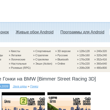
вонок
Живые обои Android
Программы для Android
»
Квесты
»
Спортивные
»
3D версии
»
128x128
»
240x320
ды
»
Леталки
»
Стратегии
»
Русские
»
128x160
»
320x240
е
»
Логические
»
Стрелялки
»
Bluetooth
»
176x208
»
352x416
»
Настольные
»
Экшн (Action)
»
Online
»
176x220
»
360x640
»
Ролевые (RPG)
»
208x208
»
480x800
 Гонки на BMW [Bimmer Street Racing 3D]
я 2009
Java игры
»
Гонки