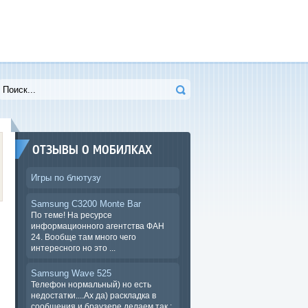
ОТЗЫВЫ О МОБИЛКАХ
Игры по блютузу
Samsung C3200 Monte Bar
По теме! На ресурсе
информационного агентства ФАН
24. Вообще там много чего
интересного но это ...
Samsung Wave 525
Телефон нормальный) но есть
недостатки....Ах да) раскладка в
сообщения и браузере.делаем так :