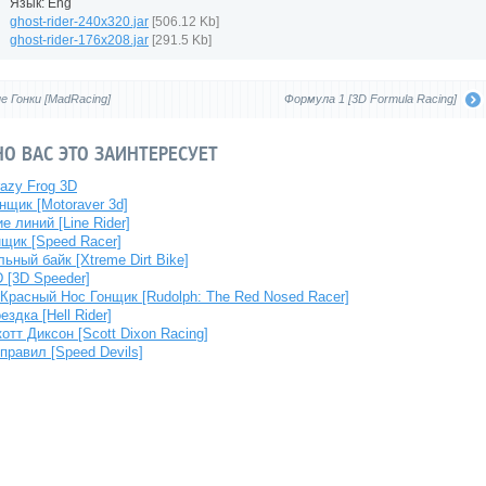
Язык: Eng
ghost-rider-240x320.jar
[506.12 Kb]
ghost-rider-176x208.jar
[291.5 Kb]
е Гонки [MadRacing]
Формула 1 [3D Formula Racing]
О ВАС ЭТО ЗАИНТЕРЕСУЕТ
azy Frog 3D
нщик [Motoraver 3d]
е линий [Line Rider]
щик [Speed Racer]
ьный байк [Xtreme Dirt Bike]
 [3D Speeder]
расный Нос Гонщик [Rudolph: The Red Nosed Racer]
здка [Hell Rider]
отт Диксон [Scott Dixon Racing]
 правил [Speed Devils]