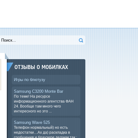
ОТЗЫВЫ О МОБИЛКАХ
Игры по блютузу
Samsung C3200 Monte Bar
По теме! На ресурсе
информационного агентства ФАН
24. Вообще там много чего
интересного но это ...
Samsung Wave 525
Телефон нормальный) но есть
недостатки....Ах да) раскладка в
сообщения и браузере.делаем так :