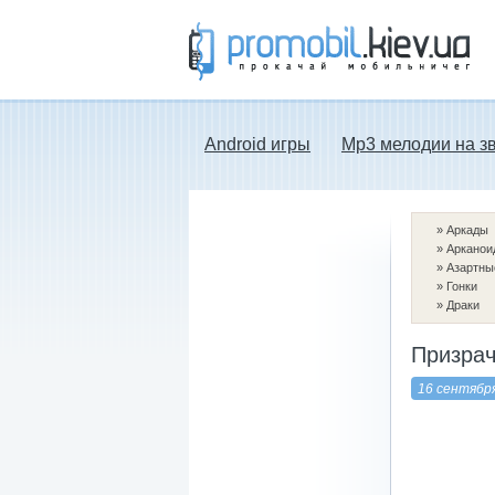
Прокачай мобильничег - java игры, темы
для Nokia, мелодии на звонок скачать
бесплатно а также android программы.
Android игры
Mp3 мелодии на з
»
Аркады
»
Арканои
»
Азартны
»
Гонки
»
Драки
Призрач
16 сентябр