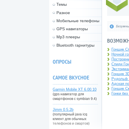
Темы
Разное
Мобильные телефоны
Безумны
GPS навигаторы
Mp3 плееры
ВОЗМОЖН
Bluetooth гарнитуры
Гонщик Cr
Ночной го
Построени
ОПРОСЫ
Спиди Гон
Экстримал
Гонщик 3D
САМОЕ ВКУСНОЕ
Рудольф К
Адская пое
Гонщик Ск
Garmin Mobile XT 6.00.10
Гонки без
(gps навигатор для
смартфонов с symbian 9.4)
Jimm 0.5.2b
(популярный java icq
клиент для обычных
телефонов и смартов)