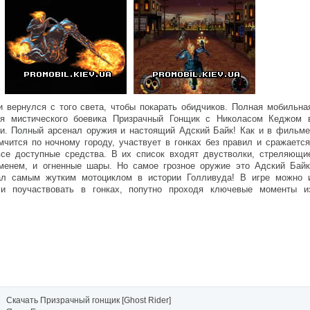
 вернулся с того света, чтобы покарать обидчиков. Полная мобильна
ия мистического боевика Призрачный Гонщик с Николасом Кеджом 
ли. Полный арсенал оружия и настоящий Адский Байк! Как и в фильме
мчится по ночному городу, участвует в гонках без правил и сражается
все доступные средства. В их список входят двустволки, стреляющи
менем, и огненные шары. Но самое грозное оружие это Адский Байк
ал самым жутким мотоциклом в истории Голливуда! В игре можно 
 и поучаствовать в гонках, попутно проходя ключевые моменты и
Скачать Призрачный гонщик [Ghost Rider]