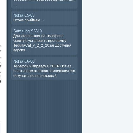
...
Nokia C5-03
Охоче ​​приймаю ...
Samsung S3310
Для чтения книг на телефоне
советую установить программу
TequilaCat_v_2_2_20.jar Доступна
я
версия ...
в
,
,
Nokia C6-00
е
Телефон и вправду СУПЕР!! Из-за
негативных отзывов сомневался его
,
покупать, но не пожалел!
и
з