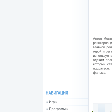
Ангел Мести
реинкарнац
главной ро
герой игры 
используя 
адским пла
который ст
подраться,
фильма.
НАВИГАЦИЯ
Игры
Программы