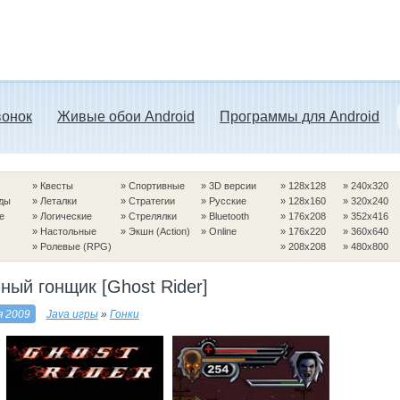
вонок
Живые обои Android
Программы для Android
»
Квесты
»
Спортивные
»
3D версии
»
128x128
»
240x320
ды
»
Леталки
»
Стратегии
»
Русские
»
128x160
»
320x240
е
»
Логические
»
Стрелялки
»
Bluetooth
»
176x208
»
352x416
»
Настольные
»
Экшн (Action)
»
Online
»
176x220
»
360x640
»
Ролевые (RPG)
»
208x208
»
480x800
ный гонщик [Ghost Rider]
я 2009
Java игры
»
Гонки