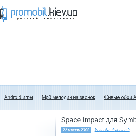
Прокачай мобильничег - java игры, темы
для Nokia, мелодии на звонок скачать
бесплатно а также android программы.
Android игры
Mp3 мелодии на звонок
Живые обои A
Space Impact для Symb
22 января 2008
Игры для Symbian 9