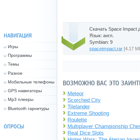
Скачать Space Impact 
НАВИГАЦИЯ
Язык: англ.
Symbian: 9
Игры
spaceimpact.rar
[4.17 M
Программы
Темы
Разное
ВОЗМОЖНО ВАС ЭТО ЗАИНТ
Мобильные телефоны
GPS навигаторы
Meteor
Mp3 плееры
Scorched City
Tilelander
Bluetooth гарнитуры
Extreme Shooting
Roulette
ОПРОСЫ
Multiplayer Championship Che
Real Dice Slots
Hinter Wars: The Aterian Invas