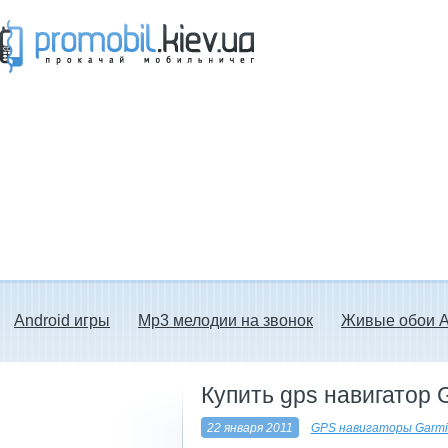
Прокачай мобильничег - java игры, темы
для Nokia, мелодии на звонок скачать
бесплатно а также android программы.
Android игры
Mp3 мелодии на звонок
Живые обои A
Купить gps навигатор 
22 января 2011
GPS навигаторы Garmi