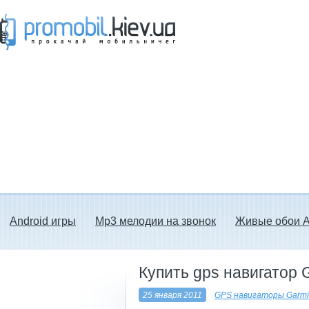
Прокачай мобильничег - java игры, темы
для Nokia, мелодии на звонок скачать
бесплатно а также android программы.
Android игры
Mp3 мелодии на звонок
Живые обои A
Купить gps навигатор 
25 января 2011
GPS навигаторы Garmi