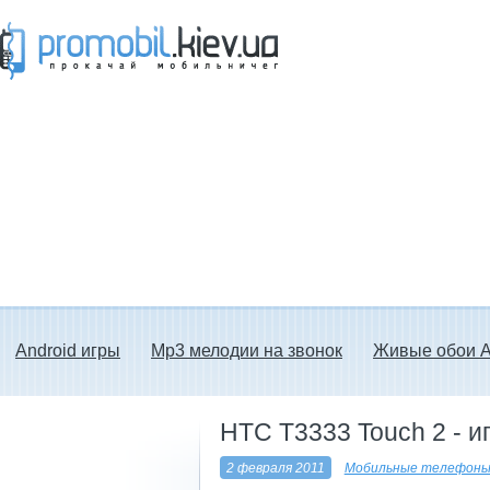
Прокачай мобильничег - java игры, темы
для Nokia, мелодии на звонок скачать
бесплатно а также android программы.
Android игры
Mp3 мелодии на звонок
Живые обои A
HTC T3333 Touch 2 - и
2 февраля 2011
Мобильные телефоны