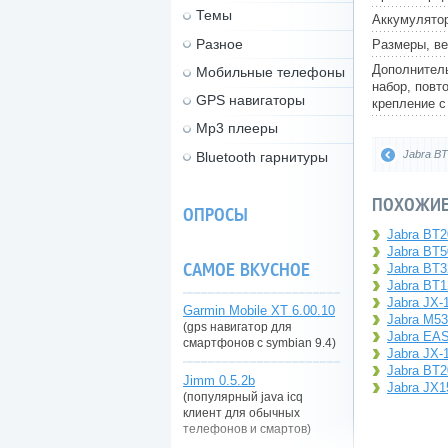
Темы
Аккумулятор
Разное
Размеры, ве
Дополнитель
Мобильные телефоны
набор, повт
GPS навигаторы
крепление с
Mp3 плееры
Jabra B
Bluetooth гарнитуры
ПОХОЖИЕ 
ОПРОСЫ
Jabra BT2
Jabra BT5
САМОЕ ВКУСНОЕ
Jabra BT3
Jabra BT1
Jabra JX-
Garmin Mobile XT 6.00.10
Jabra M5
(gps навигатор для
Jabra E
смартфонов с symbian 9.4)
Jabra JX-
Jabra BT2
Jimm 0.5.2b
Jabra JX1
(популярный java icq
клиент для обычных
телефонов и смартов)