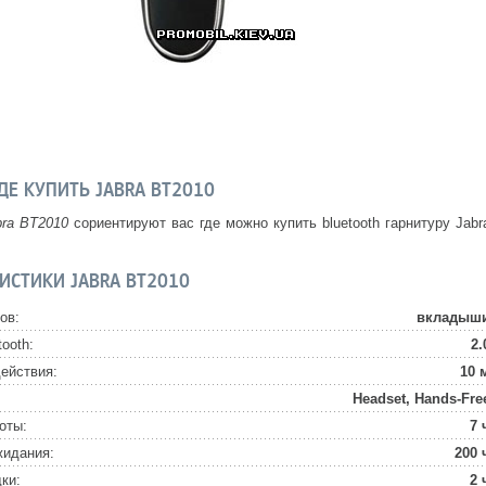
ДЕ КУПИТЬ JABRA BT2010
bra BT2010
сориентируют вас где можно купить bluetooth гарнитуру Jabr
ИСТИКИ JABRA BT2010
ов:
вкладыш
ooth:
2.
ействия:
10 
Headset, Hands-Fre
оты:
7 
жидания:
200 
ки:
2 