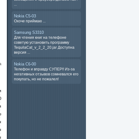
...
Nokia C5-03
Охоче ​​приймаю ...
Samsung S3310
Для чтения книг на телефоне
советую установить программу
TequilaCat_v_2_2_20.jar Доступна
версия ...
a
Nokia C6-00
Телефон и вправду СУПЕР!! Из-за
негативных отзывов сомневался его
покупать, но не пожалел!
и
0
м
e
ч
ч
ч