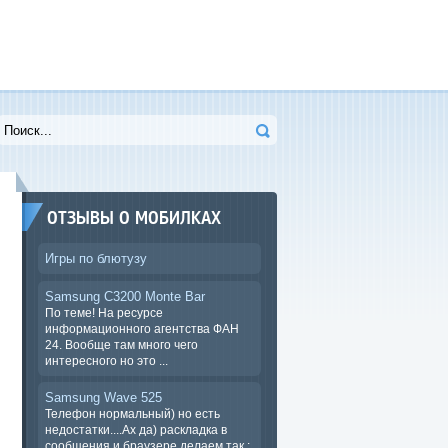
ОТЗЫВЫ О МОБИЛКАХ
Игры по блютузу
Samsung C3200 Monte Bar
По теме! На ресурсе
информационного агентства ФАН
24. Вообще там много чего
интересного но это ...
Samsung Wave 525
Телефон нормальный) но есть
недостатки....Ах да) раскладка в
сообщения и браузере.делаем так :