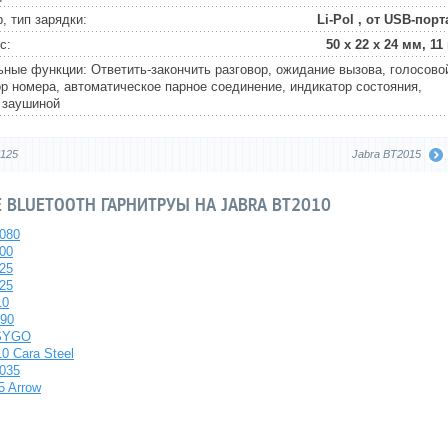
, тип зарядки:
Li-Pol , от USB-порт
с:
50 х 22 х 24 мм, 11 
ные функции: Ответить-закончить разговор, ожидание вызова, голосово
ор номера, автоматическое парное соединение, индикатор состояния,
 заушиной
T125
Jabra BT2015
BLUETOOTH ГАРНИТРУЫ НА JABRA BT2010
080
00
25
25
10
390
ASYGO
10 Cara Steel
035
5 Arrow