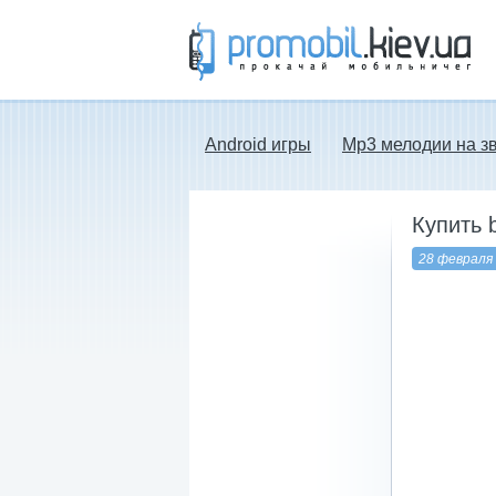
Прокачай мобильничег - java игры, темы
для Nokia, мелодии на звонок скачать
бесплатно а также android программы.
Android игры
Mp3 мелодии на з
Купить 
28 февраля