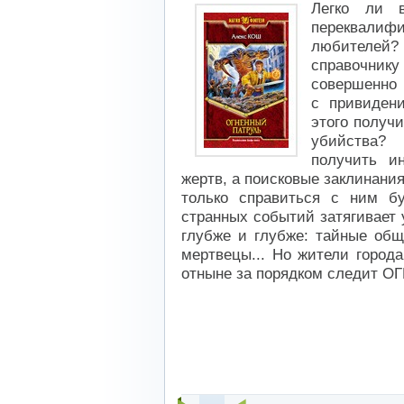
Легко ли в
переквал
любителей?
справочни
совершенно 
с привиден
этого получи
убийства? 
получить и
жертв, а поисковые заклинания
только справиться с ним бу
странных событий затягивает 
глубже и глубже: тайные общ
мертвецы... Но жители города
отныне за порядком следит 