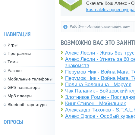
Скачать Кош Алекс - О
kosh-aleks-ognennyjj-patr
Райс Энн - История похитителя тел
НАВИГАЦИЯ
ВОЗМОЖНО ВАС ЭТО ЗАИНТ
Игры
Алекс Лесли - Жизь без трус
Программы
Алекс Лесли - Угнать за 60 
Темы
знакомств
Разное
Перумов Ник - Война Мага. Т
Перумов Ник - Война Мага. Т
Мобильные телефоны
Полина Волошина - Маруся
GPS навигаторы
Чак Паланик - Бойцовский кл
Mp3 плееры
Злотников Роман - Последня
Кинг Стивен - Мобильник
Bluetooth гарнитуры
Александр Тихонов - S.T.A.L
Алекс Орлов - Особый курье
ОПРОСЫ