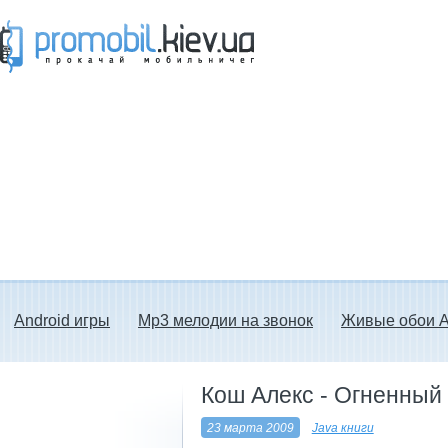
Прокачай мобильничег - java игры, темы
для Nokia, мелодии на звонок скачать
бесплатно а также android программы.
Android игры
Mp3 мелодии на звонок
Живые обои A
Кош Алекс - Огненный
23 марта 2009
Java книги