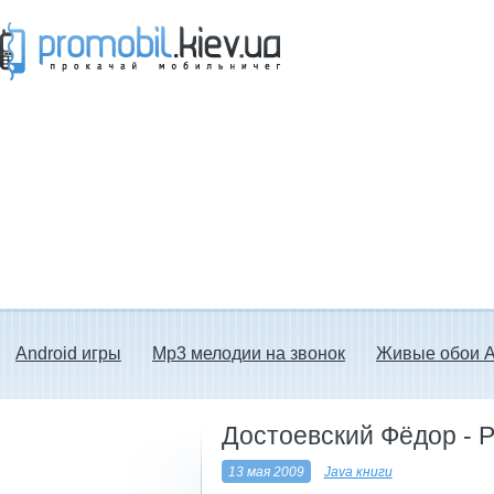
Прокачай мобильничег - java игры, темы
для Nokia, мелодии на звонок скачать
бесплатно а также android программы.
Android игры
Mp3 мелодии на звонок
Живые обои A
Достоевский Фёдор - 
13 мая 2009
Java книги