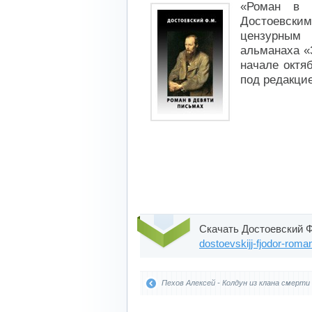
«Роман в 
Достоевск
цензурным
альманаха «
начале октя
под редакци
Скачать Достоевский Ф
dostoevskijj-fjodor-roma
Пехов Алексей - Колдун из клана смерти