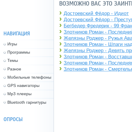
ВОЗМОЖНО ВАС ЭТО ЗАИНТ
Достоевский Фёдор - Идиот
Достоевский Фёдор - Престу
Бегбедер Фредерик - 99 Фра
Злотников Роман - Последни
НАВИГАЦИЯ
Желязны Роджер - Ружья Ав
Игры
Злотников Роман - Шпаги на
Желязны Роджер - Девять п
Программы
Злотников Роман - Восставш
Темы
Злотников Роман - Последня
Злотников Роман - Смертель
Разное
Мобильные телефоны
GPS навигаторы
Mp3 плееры
Bluetooth гарнитуры
ОПРОСЫ