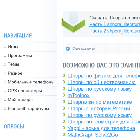
Скачать Шпоры по лит
Часть 1 shpora_literatur
Часть 2 shpora_literatur
НАВИГАЦИЯ
Игры
Словарь имен
Программы
ВОЗМОЖНО ВАС ЭТО ЗАИНТ
Темы
Разное
Шпоры по физике для телеф
Мобильные телефоны
Шпоры по обществознанию
Шпоры по русскому языку
GPS навигаторы
mToolbox
Mp3 плееры
Шпаргалки по математике
Шпоры с истории России
Bluetooth гарнитуры
Шпоры по русскому языку
Шпоры по геометрии для те
ОПРОСЫ
Yapp! - аська для телефона
MathGraph Solve2Go