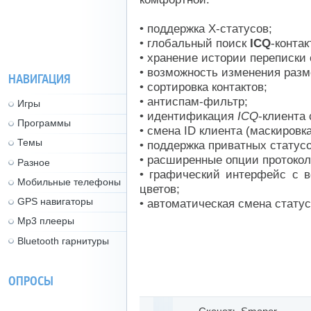
• поддержка X-статусов;
• глобальный поиск
ICQ
-контак
• хранение истории переписки
• возможность изменения разм
НАВИГАЦИЯ
• сортировка контактов;
• антиспам-фильтр;
Игры
• идентификация
ICQ
-клиента
Программы
• смена ID клиента (маскировк
Темы
• поддержка приватных статусо
• расширенные опции протокол
Разное
• графический интерфейс с 
Мобильные телефоны
цветов;
GPS навигаторы
• автоматическая смена статус
Mp3 плееры
Bluetooth гарнитуры
ОПРОСЫ