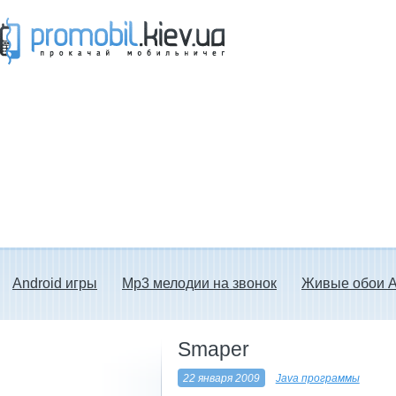
Прокачай мобильничег - java игры, темы
для Nokia, мелодии на звонок скачать
бесплатно а также android программы.
Android игры
Mp3 мелодии на звонок
Живые обои A
Smaper
22 января 2009
Java программы