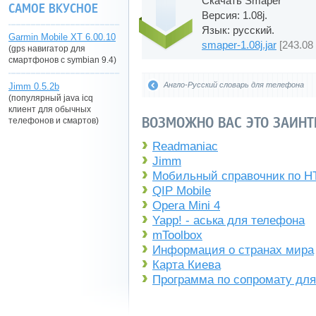
Скачать Smaper
САМОЕ ВКУСНОЕ
Версия: 1.08j.
Язык: русский.
Garmin Mobile XT 6.00.10
smaper-1.08j.jar
[243.08
(gps навигатор для
смартфонов с symbian 9.4)
Англо-Русский словарь для телефона
Jimm 0.5.2b
(популярный java icq
клиент для обычных
ВОЗМОЖНО ВАС ЭТО ЗАИНТ
телефонов и смартов)
Readmaniac
Jimm
Мобильный справочник по 
QIP Mobile
Opera Mini 4
Yapp! - аська для телефона
mToolbox
Информация о странах мира
Карта Киева
Программа по сопромату для