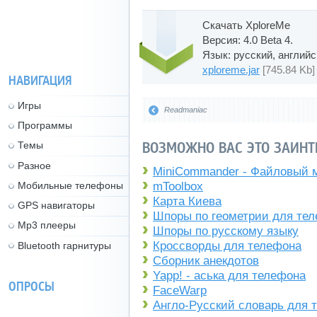
Скачать XploreMe
Версия: 4.0 Beta 4.
Язык: русский, английс
xploreme.jar
[745.84 Kb]
НАВИГАЦИЯ
Игры
Readmaniac
Программы
ВОЗМОЖНО ВАС ЭТО ЗАИНТ
Темы
Разное
MiniCommander - Файловый 
Мобильные телефоны
mToolbox
Карта Киева
GPS навигаторы
Шпоры по геометрии для те
Mp3 плееры
Шпоры по русскому языку
Кроссворды для телефона
Bluetooth гарнитуры
Сборник анекдотов
Yapp! - аська для телефона
ОПРОСЫ
FaceWarp
Англо-Русский словарь для 