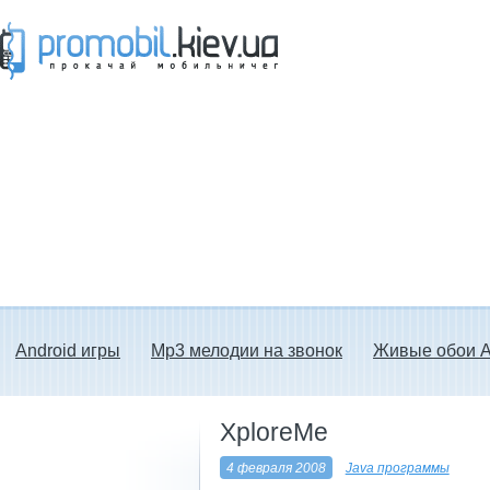
Прокачай мобильничег - java игры, темы
для Nokia, мелодии на звонок скачать
бесплатно а также android программы.
Android игры
Mp3 мелодии на звонок
Живые обои A
XploreMe
4 февраля 2008
Java программы