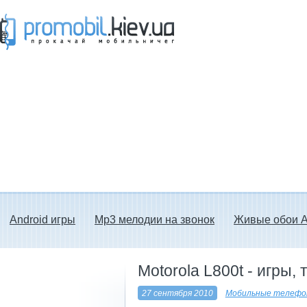
Прокачай мобильничег - java игры, темы
для Nokia, мелодии на звонок скачать
бесплатно а также android программы.
Android игры
Mp3 мелодии на звонок
Живые обои A
Motorola L800t - игры
27 сентября 2010
Мобильные телефон