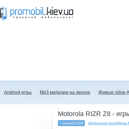
Прокачай мобильничег - java игры, темы
для Nokia, мелодии на звонок скачать
бесплатно а также android программы.
Android игры
Mp3 мелодии на звонок
Живые обои A
Motorola RIZR Z8 - иг
7 апреля 2008
Мобильные телефоны M