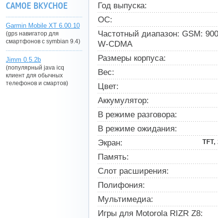
САМОЕ ВКУСНОЕ
Год выпуска:
ОС:
Garmin Mobile XT 6.00.10
Частотный диапазон: GSM: 900
(gps навигатор для
смартфонов с symbian 9.4)
W-CDMA
Размеры корпуса:
Jimm 0.5.2b
(популярный java icq
Вес:
клиент для обычных
телефонов и смартов)
Цвет:
Аккумулятор:
В режиме разговора:
В режиме ожидания:
Экран:
TFT, 
Память:
Слот расширения:
Полифония:
Мультимедиа:
Игры для Motorola RIZR Z8: