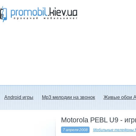
Прокачай мобильничег - java игры, темы
для Nokia, мелодии на звонок скачать
бесплатно а также android программы.
Android игры
Mp3 мелодии на звонок
Живые обои A
Motorola PEBL U9 - иг
7 апреля 2008
Мобильные телефоны M