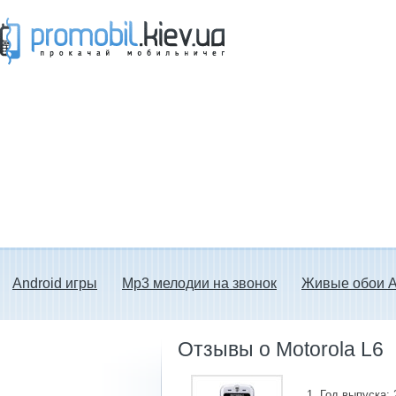
Прокачай мобильничег - java игры, темы
для Nokia, мелодии на звонок скачать
бесплатно а также android программы.
Android игры
Mp3 мелодии на звонок
Живые обои A
Отзывы о Motorola L6
Год выпуска: 