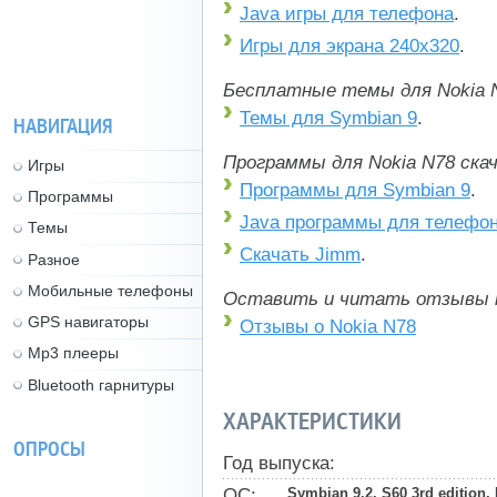
Java игры для телефона
.
Игры для экрана 240x320
.
Бесплатные темы для Nokia N
Темы для Symbian 9
.
НАВИГАЦИЯ
Программы для Nokia N78 ск
Игры
Программы для Symbian 9
.
Программы
Java программы для телефо
Темы
Скачать Jimm
.
Разное
Мобильные телефоны
Оставить и читать отзывы 
GPS навигаторы
Отзывы о Nokia N78
Mp3 плееры
Bluetooth гарнитуры
ХАРАКТЕРИСТИКИ
ОПРОСЫ
Год выпуска:
ОС:
Symbian 9.2, S60 3rd edition