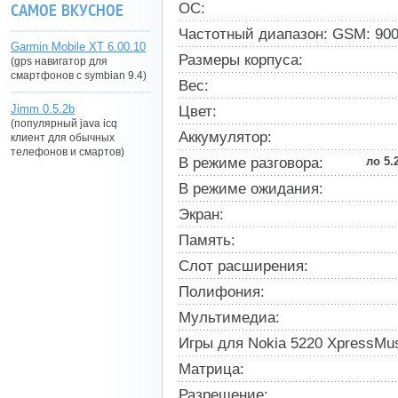
ОС:
САМОЕ ВКУСНОЕ
Частотный диапазон: GSM: 900,
Garmin Mobile XT 6.00.10
Размеры корпуса:
(gps навигатор для
смартфонов с symbian 9.4)
Вес:
Jimm 0.5.2b
Цвет:
(популярный java icq
Аккумулятор:
клиент для обычных
телефонов и смартов)
В режиме разговора:
ло 5.
В режиме ожидания:
Экран:
Память:
Слот расширения:
Полифония:
Мультимедиа:
Игры для Nokia 5220 XpressMus
Матрица:
Разрешение: