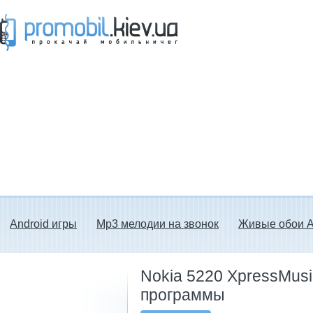
Прокачай мобильничег - java игры, темы
для Nokia, мелодии на звонок скачать
бесплатно а также android программы.
Android игры
Mp3 мелодии на звонок
Живые обои A
Nokia 5220 XpressMusic
программы