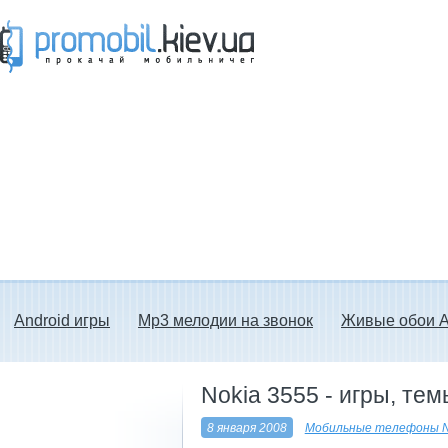
Прокачай мобильничег - java игры, темы
для Nokia, мелодии на звонок скачать
бесплатно а также android программы.
Android игры
Mp3 мелодии на звонок
Живые обои A
Nokia 3555 - игры, те
8 января 2008
Мобильные телефоны N