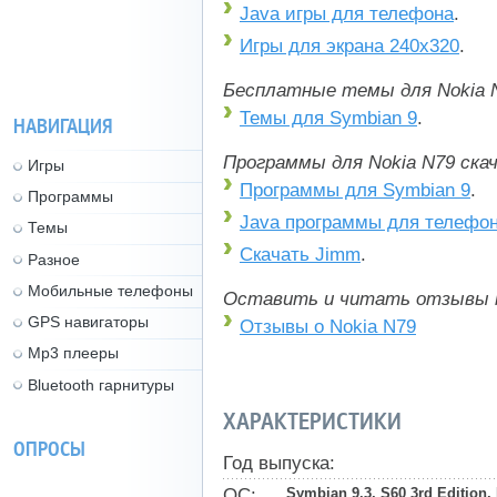
Java игры для телефона
.
Игры для экрана 240x320
.
Бесплатные темы для Nokia N
Темы для Symbian 9
.
НАВИГАЦИЯ
Программы для Nokia N79 ск
Игры
Программы для Symbian 9
.
Программы
Java программы для телефо
Темы
Скачать Jimm
.
Разное
Мобильные телефоны
Оставить и читать отзывы 
GPS навигаторы
Отзывы о Nokia N79
Mp3 плееры
Bluetooth гарнитуры
ХАРАКТЕРИСТИКИ
ОПРОСЫ
Год выпуска:
ОС:
Symbian 9.3, S60 3rd Edition,