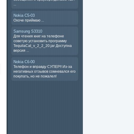
...
Nokia C5-03
Охоче ​​приймаю ...
Samsung S3310
Для чтения книг на телефоне
советую установить программу
TequilaCat_v_2_2_20.jar Доступна
версия ...
Nokia C6-00
Телефон и вправду СУПЕР!! Из-за
негативных отзывов сомневался его
покупать, но не пожалел!