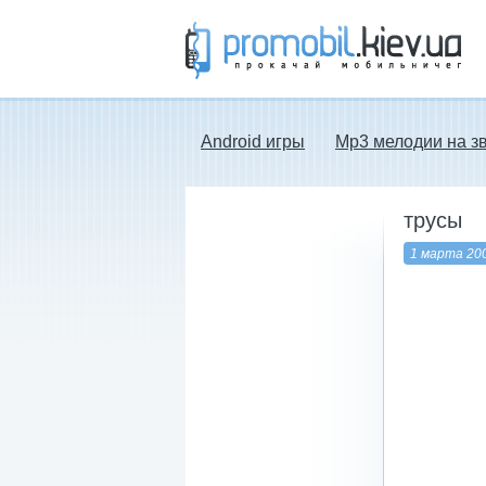
Прокачай мобильничег - java игры, темы
для Nokia, мелодии на звонок скачать
бесплатно а также android программы.
Android игры
Mp3 мелодии на з
трусы
1 марта 20