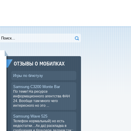
ОТЗЫВЫ О МОБИЛКАХ
Игры по блютузу
Samsung C3200 Monte Bar
По теме! На ресурсе
информационного агентства ФАН
24. Вообще там много чего
интересного но это ...
Samsung Wave 525
Телефон нормальный) но есть
недостатки....Ах да) раскладка в
сообщения и браузере.делаем так :