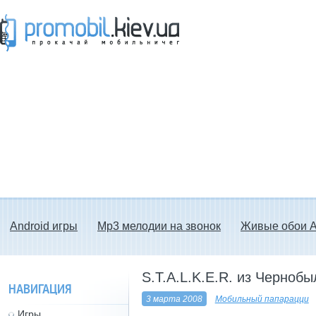
Прокачай мобильничег - java игры, темы
для Nokia, мелодии на звонок скачать
бесплатно а также android программы.
Android игры
Mp3 мелодии на звонок
Живые обои A
S.T.A.L.K.E.R. из Чернобы
НАВИГАЦИЯ
3 марта 2008
Мобильный папарацци
Игры