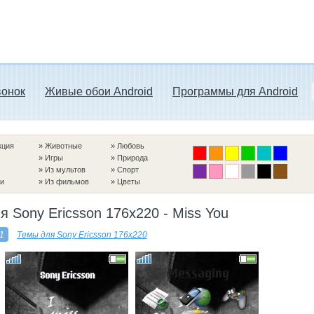
вонок
Живые обои Android
Программы для Android
кция
»
Животные
»
Любовь
»
Игры
»
Природа
»
Из мультов
»
Спорт
и
»
Из фильмов
»
Цветы
я Sony Ericsson 176x220 - Miss You
1
Темы для Sony Ericsson 176x220