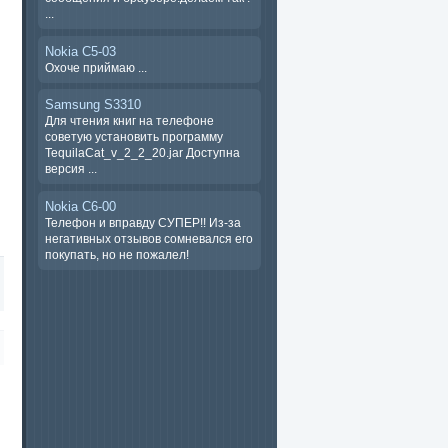
...
Nokia C5-03
Охоче ​​приймаю ...
Samsung S3310
Для чтения книг на телефоне
советую установить программу
TequilaCat_v_2_2_20.jar Доступна
версия ...
Nokia C6-00
Телефон и вправду СУПЕР!! Из-за
негативных отзывов сомневался его
покупать, но не пожалел!