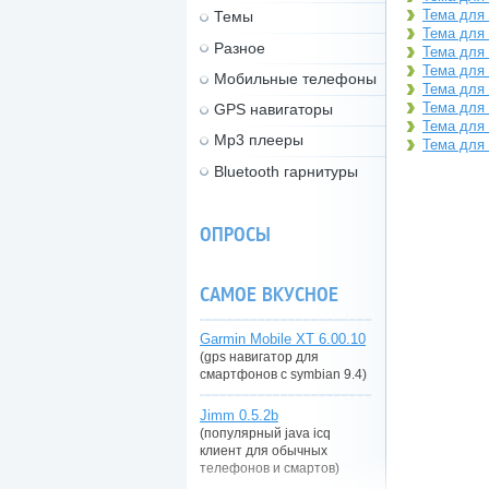
Тема для 
Темы
Тема для 
Разное
Тема для 
Тема для 
Мобильные телефоны
Тема для 
Тема для 
GPS навигаторы
Тема для 
Mp3 плееры
Тема для 
Bluetooth гарнитуры
ОПРОСЫ
САМОЕ ВКУСНОЕ
Garmin Mobile XT 6.00.10
(gps навигатор для
смартфонов с symbian 9.4)
Jimm 0.5.2b
(популярный java icq
клиент для обычных
телефонов и смартов)