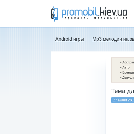
Прокачай мобильничег - java игры, темы
для Nokia, мелодии на звонок скачать
бесплатно а также android программы.
Android игры
Mp3 мелодии на з
»
Абстра
»
Авто
»
Бренды
»
Девушк
Тема дл
17 июня 201