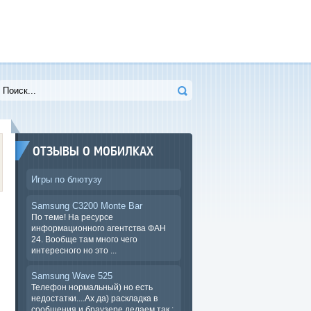
ОТЗЫВЫ О МОБИЛКАХ
Игры по блютузу
Samsung C3200 Monte Bar
По теме! На ресурсе
информационного агентства ФАН
24. Вообще там много чего
интересного но это ...
Samsung Wave 525
Телефон нормальный) но есть
недостатки....Ах да) раскладка в
сообщения и браузере.делаем так :