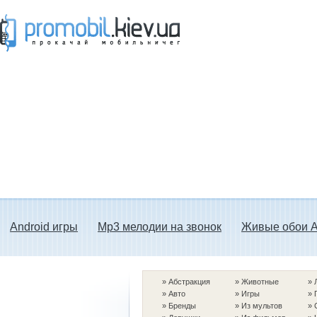
Прокачай мобильничег - java игры, темы
для Nokia, мелодии на звонок скачать
бесплатно а также android программы.
Android игры
Mp3 мелодии на звонок
Живые обои A
»
Абстракция
»
Животные
»
»
Авто
»
Игры
»
»
Бренды
»
Из мультов
»