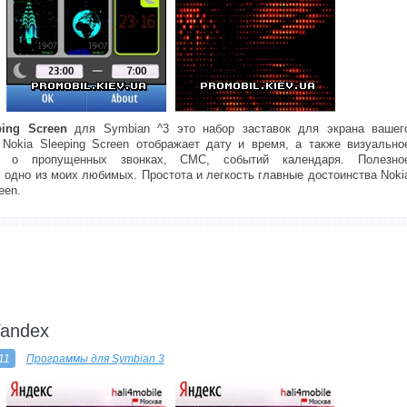
ping Screen
для Symbian ^3 это набор заставок для экрана вашег
 Nokia Sleeping Screen отображает дату и время, а также визуально
е о пропущенных звонках, СМС, событий календаря. Полезно
 одно из моих любимых. Простота и легкость главные достоинства Noki
een.
---------
Yandex
11
Программы для Symbian 3