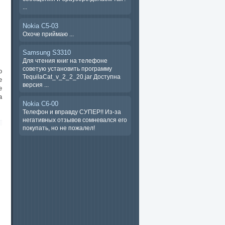
...
Nokia C5-03
Охоче ​​приймаю ...
Samsung S3310
Для чтения книг на телефоне
советую установить программу
о
TequilaCat_v_2_2_20.jar Доступна
е
версия ...
е
a
Nokia C6-00
Телефон и вправду СУПЕР!! Из-за
негативных отзывов сомневался его
покупать, но не пожалел!