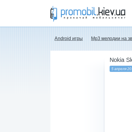
Прокачай мобильничег - java игры, темы
для Nokia, мелодии на звонок скачать
бесплатно а также android программы.
Android игры
Mp3 мелодии на з
Nokia S
5 апреля 20