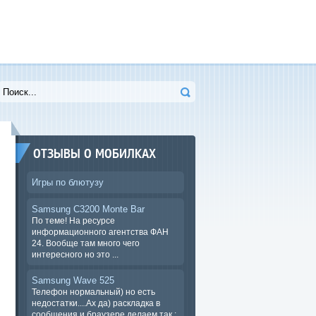
ОТЗЫВЫ О МОБИЛКАХ
Игры по блютузу
Samsung C3200 Monte Bar
По теме! На ресурсе
информационного агентства ФАН
24. Вообще там много чего
интересного но это ...
Samsung Wave 525
Телефон нормальный) но есть
недостатки....Ах да) раскладка в
сообщения и браузере.делаем так :