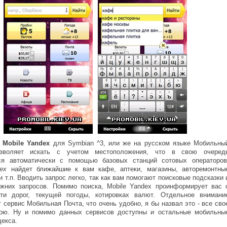
е
Mobile Yandex
для Symbian ^3, или же на русском языке Мобильны
озволяет искать с учетом местоположения, что в свою очеред
ся автоматически с помощью базовых станций сотовых операторов
ex
найдет ближайшие к вам кафе, аптеки, магазины, авторемонтны
и т.п. Вводить запрос легко, так как вам помогают поисковые подсказки 
ежних запросов. Помимо поиска, Mobile Yandex проинформирует вас 
сти дорог, текущей погоды, котировках валют. Отдельное внимани
 сервис Мобильная Почта, что очень удобно, я бы назвал это - все сво
ою. Ну и помимо данных сервисов доступны и остальные мобильны
екса.