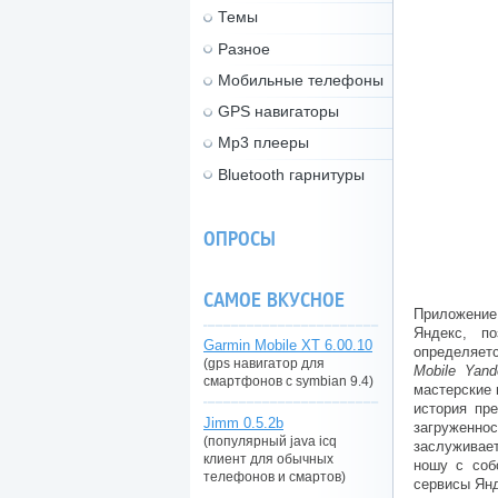
Темы
Разное
Мобильные телефоны
GPS навигаторы
Mp3 плееры
Bluetooth гарнитуры
ОПРОСЫ
САМОЕ ВКУСНОЕ
Приложени
Яндекс, п
Garmin Mobile XT 6.00.10
определяет
(gps навигатор для
Mobile Yand
смартфонов с symbian 9.4)
мастерские 
история пр
Jimm 0.5.2b
загруженно
(популярный java icq
заслуживает
клиент для обычных
ношу с соб
телефонов и смартов)
сервисы Янд