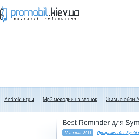
Прокачай мобильничег - java игры, темы
для Nokia, мелодии на звонок скачать
бесплатно а также android программы.
Android игры
Mp3 мелодии на звонок
Живые обои A
Best Reminder для Sym
12 апреля 2011
Программы для Symbia