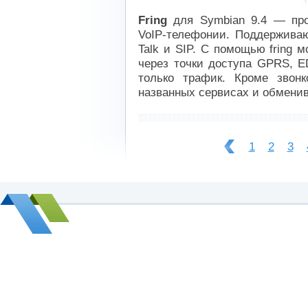
Fring
для Symbian 9.4 — пр
VoIP-телефонии. Поддерживаю
Talk и SIP. C помощью fring 
через точки доступа GPRS, E
только трафик. Кроме звонк
названных сервисах и обмени
----------------------------
1
2
3