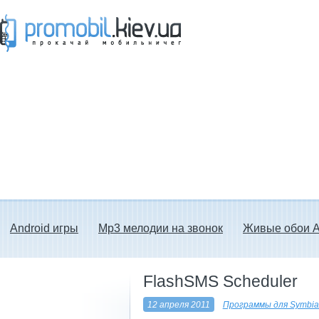
Прокачай мобильничег - java игры, темы
для Nokia, мелодии на звонок скачать
бесплатно а также android программы.
Android игры
Mp3 мелодии на звонок
Живые обои A
FlashSMS Scheduler
12 апреля 2011
Программы для Symbia