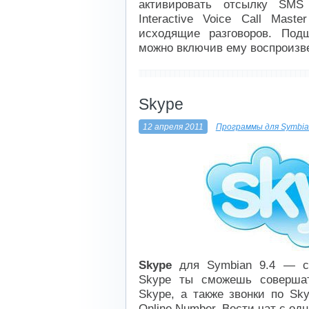
активировать отсылку SMS
Interactive Voice Call Mas
исходящие разговоров. Под
можно включив ему воспроизве
----------------------------
Skype
12 апреля 2011
Программы для Symbia
Skype
для Symbian 9.4 — ск
Skype ты сможешь совершат
Skype, а также звонки по Sk
Online Number. Вести чат с од