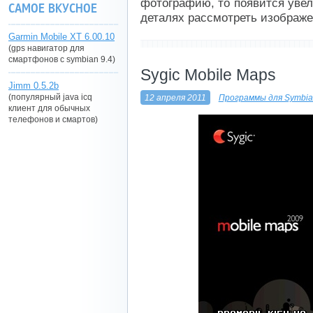
фотографию, то появится увел
САМОЕ ВКУСНОЕ
деталях рассмотреть изображе
Garmin Mobile XT 6.00.10
(gps навигатор для
----------------------------
смартфонов с symbian 9.4)
Sygic Mobile Maps
Jimm 0.5.2b
(популярный java icq
12 апреля 2011
Программы для Symbia
клиент для обычных
телефонов и смартов)