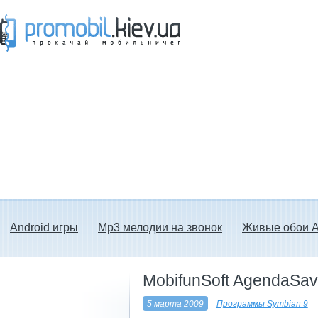
Прокачай мобильничег - java игры, темы
для Nokia, мелодии на звонок скачать
бесплатно а также android программы.
Android игры
Mp3 мелодии на звонок
Живые обои A
MobifunSoft AgendaSav
5 марта 2009
Программы Symbian 9