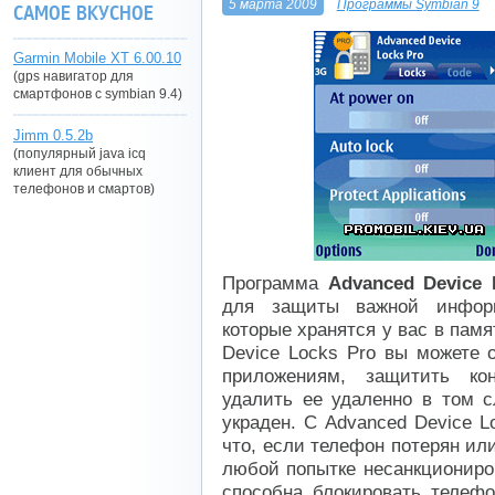
5 марта 2009
Программы Symbian 9
САМОЕ ВКУСНОЕ
Garmin Mobile XT 6.00.10
(gps навигатор для
смартфонов с symbian 9.4)
Jimm 0.5.2b
(популярный java icq
клиент для обычных
телефонов и смартов)
Программа
Advanced Device L
для защиты важной инфор
которые хранятся у вас в пам
Device Locks Pro вы можете 
приложениям, защитить к
удалить ее удаленно в том с
украден. С Advanced Device L
что, если телефон потерян ил
любой попытке несанкциониро
способна блокировать телефо