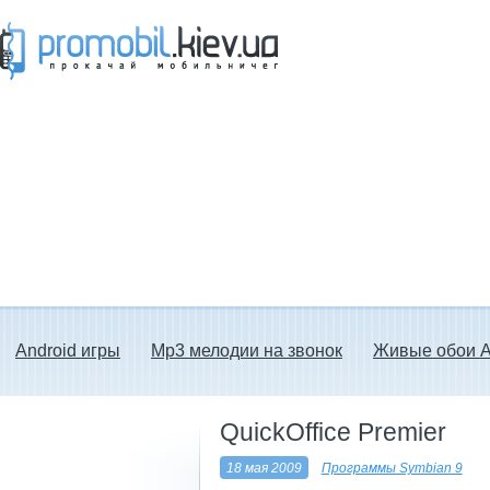
Прокачай мобильничег - java игры, темы
для Nokia, мелодии на звонок скачать
бесплатно а также android программы.
Android игры
Mp3 мелодии на звонок
Живые обои A
QuickOffice Premier
18 мая 2009
Программы Symbian 9