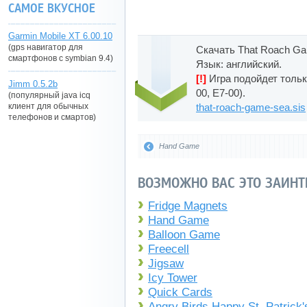
САМОЕ ВКУСНОЕ
Garmin Mobile XT 6.00.10
(gps навигатор для
Скачать That Roach G
смартфонов с symbian 9.4)
Язык: английский.
[!]
Игра подойдет только
Jimm 0.5.2b
00, E7-00).
(популярный java icq
клиент для обычных
that-roach-game-sea.sis
телефонов и смартов)
Hand Game
ВОЗМОЖНО ВАС ЭТО ЗАИНТ
Fridge Magnets
Hand Game
Balloon Game
Freecell
Jigsaw
Icy Tower
Quick Cards
Angry Birds Happy St. Patrick