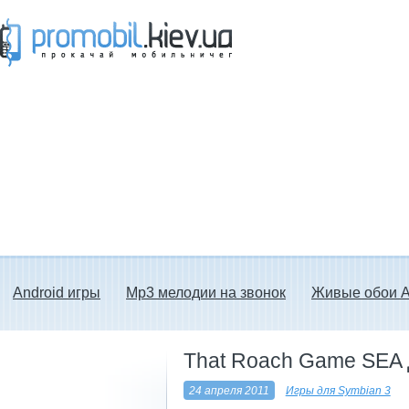
Прокачай мобильничег - java игры, темы
для Nokia, мелодии на звонок скачать
бесплатно а также android программы.
Android игры
Mp3 мелодии на звонок
Живые обои A
That Roach Game SEA 
24 апреля 2011
Игры для Symbian 3