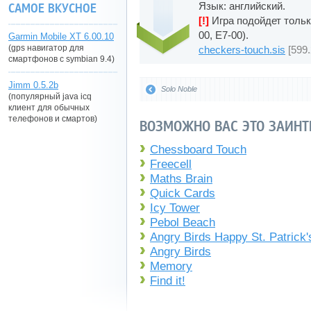
Язык: английский.
САМОЕ ВКУСНОЕ
[!]
Игра подойдет только
00, E7-00).
Garmin Mobile XT 6.00.10
(gps навигатор для
checkers-touch.sis
[599.
смартфонов с symbian 9.4)
Jimm 0.5.2b
Solo Noble
(популярный java icq
клиент для обычных
телефонов и смартов)
ВОЗМОЖНО ВАС ЭТО ЗАИНТ
Chessboard Touch
Freecell
Maths Brain
Quick Cards
Icy Tower
Pebol Beach
Angry Birds Happy St. Patrick
Angry Birds
Memory
Find it!