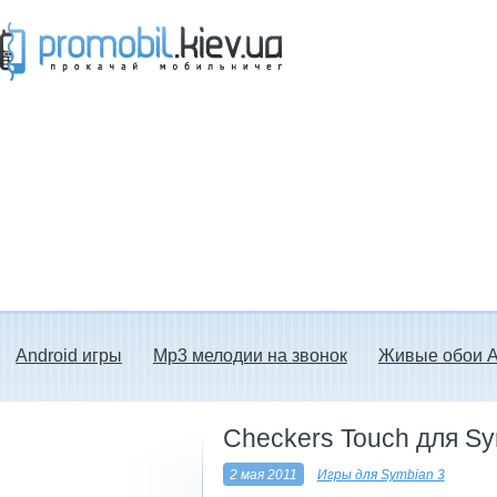
Прокачай мобильничег - java игры, темы
для Nokia, мелодии на звонок скачать
бесплатно а также android программы.
Android игры
Mp3 мелодии на звонок
Живые обои A
Checkers Touch для Sy
2 мая 2011
Игры для Symbian 3