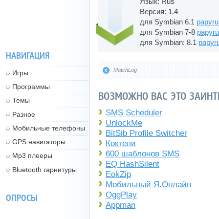
Язык: Rus
Версия: 1.4
для Symbian 6.1
papyru
для Symbian 7-8
papyru
для Symbian: 8.1
papyru
НАВИГАЦИЯ
MatchLog
Игры
Программы
ВОЗМОЖНО ВАС ЭТО ЗАИНТ
Темы
SMS Scheduler
Разное
UnlockMe
Мобильные телефоны
BitSib Profile Switcher
GPS навигаторы
Коктели
600 шаблонов SMS
Mp3 плееры
EQ HashSilent
Bluetooth гарнитуры
EokZip
Мобильный Я.Онлайн
OggPlay
ОПРОСЫ
Appman