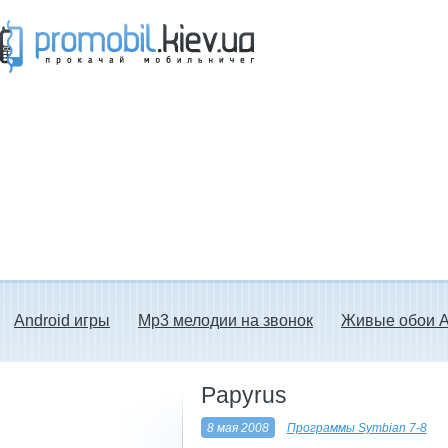
Прокачай мобильничег - java игры, темы
для Nokia, мелодии на звонок скачать
бесплатно а также android программы.
Android игры
Mp3 мелодии на звонок
Живые обои A
Papyrus
8 мая 2008
Программы Symbian 7-8