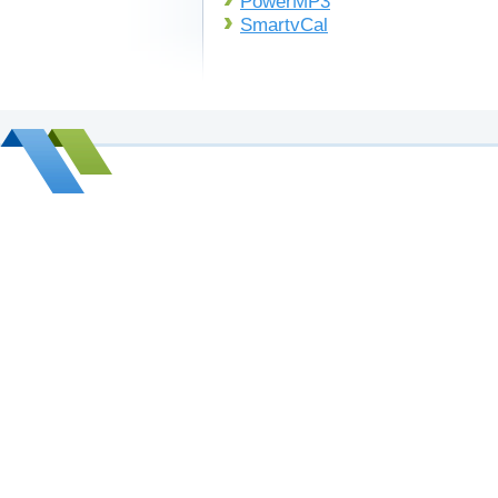
PowerMP3
SmartvCal