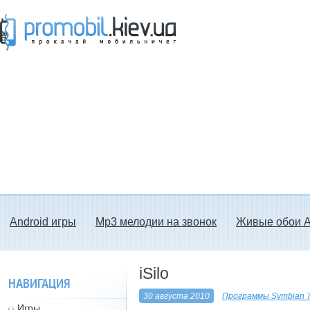
Прокачай мобильничег - java игры, темы
для Nokia, мелодии на звонок скачать
бесплатно а также android программы.
Android игры
Mp3 мелодии на звонок
Живые обои A
iSilo
НАВИГАЦИЯ
30 августа 2010
Программы Symbian 7
Игры