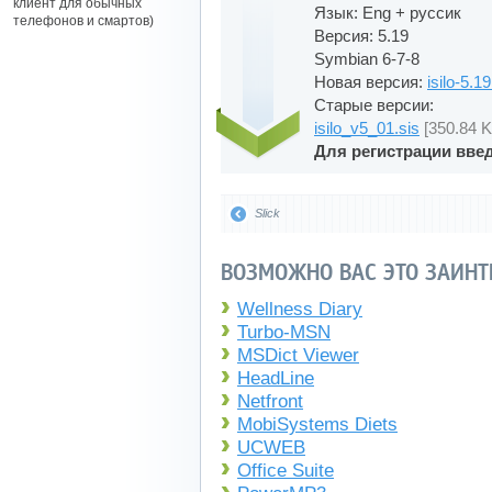
клиент для обычных
Язык: Eng + руссик
телефонов и смартов)
Версия: 5.19
Symbian 6-7-8
Новая версия:
isilo-5.19
Старые версии:
isilo_v5_01.sis
[350.84 K
Для регистрации вве
Slick
ВОЗМОЖНО ВАС ЭТО ЗАИНТ
Wellness Diary
Turbo-MSN
MSDict Viewer
HeadLine
Netfront
MobiSystems Diets
UCWEB
Office Suite