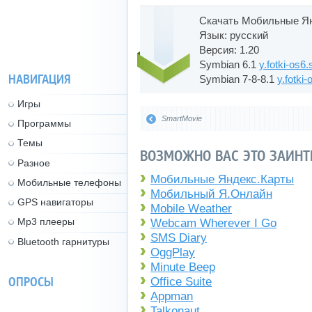
Скачать Мобильные Ян
Язык: русский
Версия: 1.20
Symbian 6.1
y.fotki-os6.
НАВИГАЦИЯ
Symbian 7-8-8.1
y.fotki-
Игры
SmartMovie
Программы
Темы
ВОЗМОЖНО ВАС ЭТО ЗАИНТ
Разное
Мобильные Яндекс.Карты
Мобильные телефоны
Мобильный Я.Онлайн
GPS навигаторы
Mobile Weather
Mp3 плееры
Webcam Wherever I Go
SMS Diary
Bluetooth гарнитуры
OggPlay
Minute Beep
ОПРОСЫ
Office Suite
Appman
Talkonaut