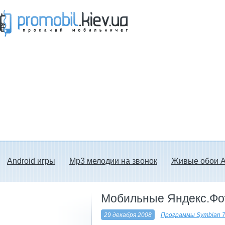
Прокачай мобильничег - java игры, темы
для Nokia, мелодии на звонок скачать
бесплатно а также android программы.
Android игры
Mp3 мелодии на звонок
Живые обои A
Мобильные Яндекс.Фо
29 декабря 2008
Программы Symbian 7