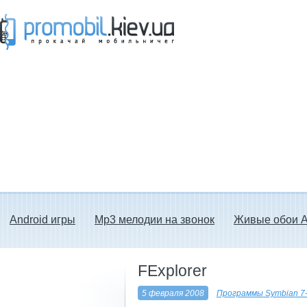
Прокачай мобильничег - java игры, темы
для Nokia, мелодии на звонок скачать
бесплатно а также android программы.
Android игры
Mp3 мелодии на звонок
Живые обои A
FExplorer
5 февраля 2008
Программы Symbian 7