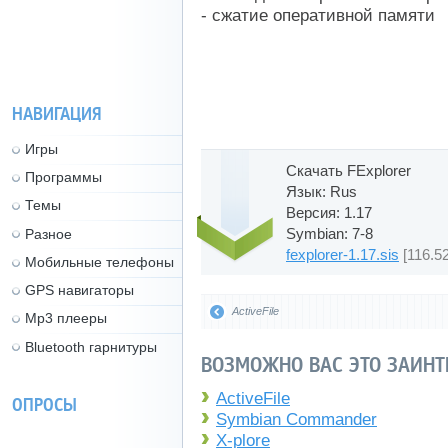
- сжатие оперативной памяти
НАВИГАЦИЯ
Игры
Скачать FExplorer
Программы
Язык: Rus
Темы
Версия: 1.17
Symbian: 7-8
Разное
fexplorer-1.17.sis
[116.52
Мобильные телефоны
GPS навигаторы
ActiveFile
Mp3 плееры
Bluetooth гарнитуры
ВОЗМОЖНО ВАС ЭТО ЗАИНТ
ActiveFile
ОПРОСЫ
Symbian Commander
X-plore