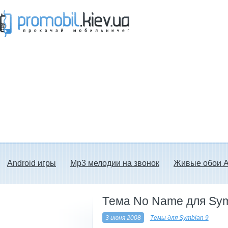
Прокачай мобильничег - java игры, темы
для Nokia, мелодии на звонок скачать
бесплатно а также android программы.
Android игры
Mp3 мелодии на звонок
Живые обои A
Тема No Name для Sym
3 июня 2008
Темы для Symbian 9