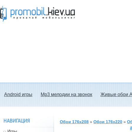
Прокачай мобильничег - java игры, темы
для Nokia, мелодии на звонок скачать
бесплатно а также android программы.
Android игры
Mp3 мелодии на звонок
Живые обои A
НАВИГАЦИЯ
Обои 176x208
»
Обои 176x220
»
Об
Игры