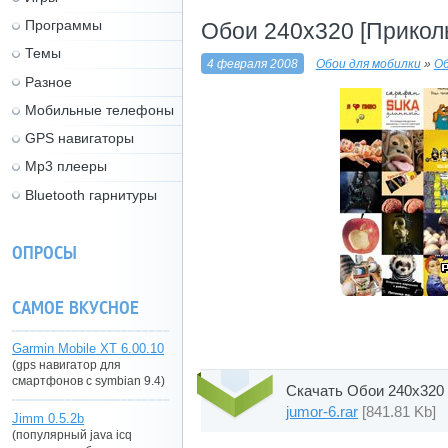
Программы
Обои 240x320 [Прикол
Темы
4 февраля 2008
Обои для мобилки
»
Об
Разное
Мобильные телефоны
GPS навигаторы
Mp3 плееры
Bluetooth гарнитуры
ОПРОСЫ
САМОЕ ВКУСНОЕ
Garmin Mobile XT 6.00.10
(gps навигатор для
смартфонов с symbian 9.4)
Скачать Обои 240x320 
jumor-6.rar
[841.81 Kb]
Jimm 0.5.2b
(популярный java icq