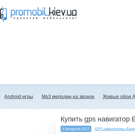
Прокачай мобильничег - java игры, темы
для Nokia, мелодии на звонок скачать
бесплатно а также android программы.
Android игры
Mp3 мелодии на звонок
Живые обои A
Купить gps навигатор
8 февраля 2011
GPS навигаторы Easy