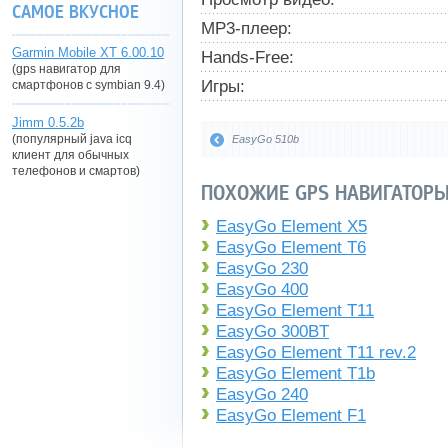
САМОЕ ВКУСНОЕ
MP3-плеер:
Garmin Mobile XT 6.00.10
Hands-Free:
(gps навигатор для
Игры:
смартфонов с symbian 9.4)
Jimm 0.5.2b
(популярный java icq
EasyGo 510b
клиент для обычных
телефонов и смартов)
ПОХОЖИЕ GPS НАВИГАТОРЫ
EasyGo Element X5
EasyGo Element T6
EasyGo 230
EasyGo 400
EasyGo Element T11
EasyGo 300BT
EasyGo Element T11 rev.2
EasyGo Element T1b
EasyGo 240
EasyGo Element F1