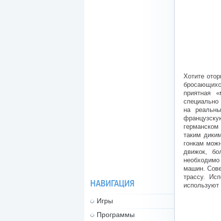
Хотите отор
бросающихся
приятная «
специально 
на реальны
французску
германском
таким дики
гонкам мож
движок, бо
необходимо
машин. Cове
трассу. Ис
НАВИГАЦИЯ
используют 
Игры
Программы