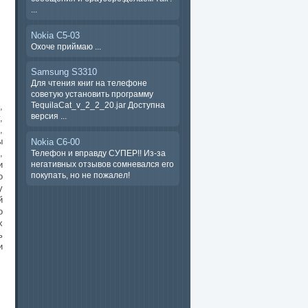
...
Nokia C5-03
Охоче ​​приймаю ...
Samsung S3310
Для чтения книг на телефоне
советую установить программу
TequilaCat_v_2_2_20.jar Доступна
,
версия ...
,
,
ы
Nokia C6-00
,
Телефон и вправду СУПЕР!! Из-за
негативных отзывов сомневался его
и
покупать, но не пожалел!
о
у
й
о
х
ь
и