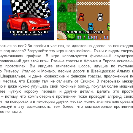
ваться за все? За пробки в час пик, за идиотов на дороге, за пешеходов
 под колеса? Загружайте эту игру и отрывайтесь! Гонки с видом сверху
мультяшная» графика. В игре используется фирменный саундтрек
записанный для этой игры. Разные трассы в Африке и Европе основан
х прототипах. Вы увидите египетские шоссе, идущие по пустыне
ю Ривьеру, Италию и Монако, лесные дороги в Швейцарских Альпах 
 Шварцвальде, и даже норвежские и финские трассы, проложенные п
м местам, что Европу там не отличить от Сибири. В перерывах межд
но и даже нужно улучшать свой гоночный болид, покупая более мощны
лее чуткую коробку передач и другие детали. Делать это прост
 – потому что компьютерные противники тоже проводят апгрейд свои
т: на поворотах и в некоторых других местах можно значительно срезат
пользуйте эту возможность, тем более, что компьютерные противник
ее не часто.