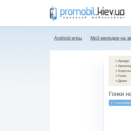
Прокачай мобильничег - java игры, темы
для Nokia, мелодии на звонок скачать
бесплатно а также android программы.
Android игры
Mp3 мелодии на з
»
Аркады
»
Арканои
»
Азартны
»
Гонки
»
Драки
Гонки н
17 сентябр