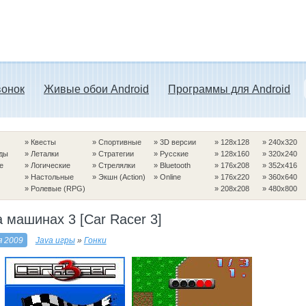
вонок
Живые обои Android
Программы для Android
»
Квесты
»
Спортивные
»
3D версии
»
128x128
»
240x320
ды
»
Леталки
»
Стратегии
»
Русские
»
128x160
»
320x240
е
»
Логические
»
Стрелялки
»
Bluetooth
»
176x208
»
352x416
»
Настольные
»
Экшн (Action)
»
Online
»
176x220
»
360x640
»
Ролевые (RPG)
»
208x208
»
480x800
а машинах 3 [Car Racer 3]
я 2009
Java игры
»
Гонки