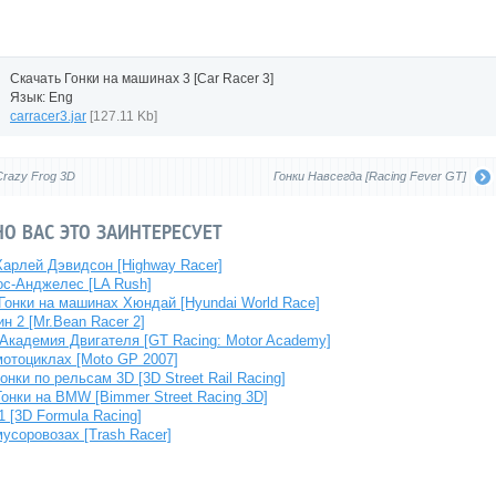
Скачать Гонки на машинах 3 [Car Racer 3]
Язык: Eng
carracer3.jar
[127.11 Kb]
Crazy Frog 3D
Гонки Навсегда [Racing Fever GT]
О ВАС ЭТО ЗАИНТЕРЕСУЕТ
Харлей Дэвидсон [Highway Racer]
ос-Анджелес [LA Rush]
онки на машинах Хюндай [Hyundai World Race]
н 2 [Mr.Bean Racer 2]
 Академия Двигателя [GT Racing: Motor Academy]
мотоциклах [Moto GP 2007]
онки по рельсам 3D [3D Street Rail Racing]
онки на BMW [Bimmer Street Racing 3D]
 [3D Formula Racing]
мусоровозах [Trash Racer]