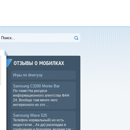
ОТЗЫВЫ О МОБИЛКАХ
Игры по блютузу
Samsung C3200 Monte Bar
По теме! На ресурсе
информационного агентства ФАН
24. Вообще там много чего
интересного но это ...
Samsung Wave 525
Телефон нормальный) но есть
недостатки....Ах да) раскладка в
сообщения и браузере.делаем так :