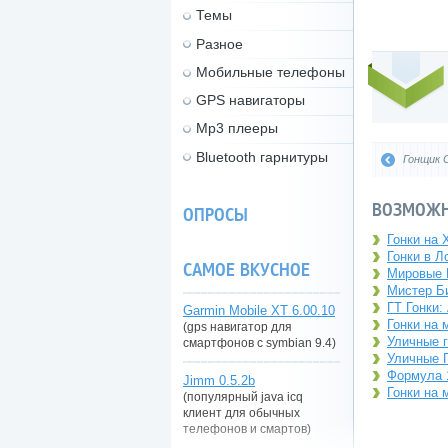
Темы
Разное
Мобильные телефоны
GPS навигаторы
Mp3 плееры
Bluetooth гарнитуры
Гонщик 
ВОЗМОЖН
ОПРОСЫ
Гонки на 
Гонки в Л
САМОЕ ВКУСНОЕ
Мировые Г
Мистер Би
ГТ Гонки:
Garmin Mobile XT 6.00.10
Гонки на 
(gps навигатор для
Уличные г
смартфонов с symbian 9.4)
Уличные Г
Формула 1
Jimm 0.5.2b
Гонки на 
(популярный java icq
клиент для обычных
телефонов и смартов)