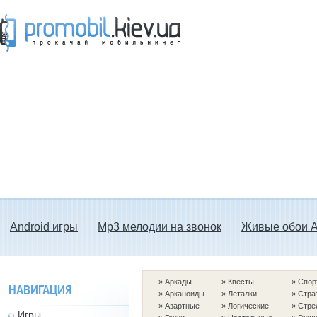
Прокачай мобильничег - java игры, темы
для Nokia, мелодии на звонок скачать
бесплатно а также android программы.
Android игры
Mp3 мелодии на звонок
Живые обои A
»
Аркады
»
Квесты
»
Спор
НАВИГАЦИЯ
»
Арканоиды
»
Леталки
»
Стра
»
Азартные
»
Логические
»
Стре
Игры