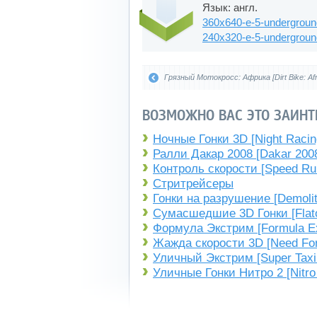
Язык: англ.
360x640-e-5-underground
240x320-e-5-underground
Грязный Мотокросс: Африка [Dirt Bike: Afr
ВОЗМОЖНО ВАС ЭТО ЗАИНТ
Ночные Гонки 3D [Night Racin
Ралли Дакар 2008 [Dakar 200
Контроль скорости [Speed Ru
Стритрейсеры
Гонки на разрушение [Demolit
Сумасшедшие 3D Гонки [Flato
Формула Экстрим [Formula E
Жажда скорости 3D [Need For
Уличный Экстрим [Super Taxi 
Уличные Гонки Нитро 2 [Nitro 