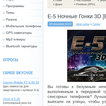
»
Гонки
»
Настольные
»
Экшн 
»
Драки
»
Ролевые (RPG)
Программы
Темы
E-5 Ночные Гонки 3D [
Разное
30 декабря 2010
Java игры
»
Гонки
Мобильные телефоны
GPS навигаторы
Mp3 плееры
Bluetooth гарнитуры
ОПРОСЫ
САМОЕ ВКУСНОЕ
Garmin Mobile XT 6.00.10
Вы готовы к безумным ночн
(gps навигатор для
смартфонов с symbian 9.4)
выполненным в передовой т
сенсорных телефонов? Лучши
Jimm 0.5.2b
выехали на улицы, чтобы уз
(популярный java icq