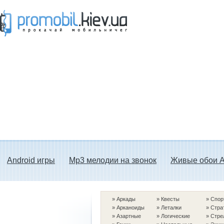
Прокачай мобильничег - java игры, темы
для Nokia, мелодии на звонок скачать
бесплатно а также android программы.
Android игры
Mp3 мелодии на звонок
Живые обои A
»
Аркады
»
Квесты
»
Спор
»
Арканоиды
»
Леталки
»
Стра
»
Азартные
»
Логические
»
Стре