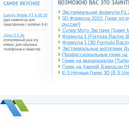
ВОЗМОЖНО ВАС ЭТО ЗАИНТ
САМОЕ ВКУСНОЕ
Экстримальная формула F1 2
Garmin Mobile XT 6.00.10
3D Формула 2010: Гонки по-ру
(gps навигатор для
русски!]
смартфонов с symbian 9.4)
Супер Мото Экстрим [Super M
Jimm 0.5.2b
Формула 1 [Formula Racing 3
(популярный java icq
Формула 1 [3D Formula Racin
клиент для обычных
Экстримальные мотогонки Дук
телефонов и смартов)
Профессиональные гонки на р
Гонки на квадроциклах [Turbo
Гонки на Харлей Дэвидсон [H
E-5 Ночные Гонки 3D [E-5 Un