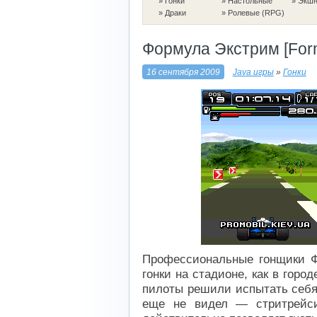
»
Гонки
»
Настольные
»
Экшн 
»
Драки
»
Ролевые (RPG)
Формула Экстрим [For
16 сентября 2009
Java игры
»
Гонки
Профессиональные гонщики 
гонки на стадионе, как в горо
пилоты решили испытать себя 
еще не видел — стритрейси