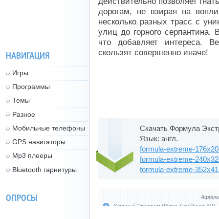
действительно позволяет гнат
дорогам, не взирая на вопл
несколько разных трасс с ун
улиц до горного серпантина. 
что добавляет интереса. 
скользят совершенно иначе!
НАВИГАЦИЯ
Игры
Программы
Темы
Разное
Мобильные телефоны
Скачать Формула Экстр
Язык: англ.
GPS навигаторы
formula-extreme-176x208
Mp3 плееры
formula-extreme-240x320
formula-extreme-352x416
Bluetooth гарнитуры
ОПРОСЫ
Африка
Уличный Экстрим [Super Taxi Driver 3D]