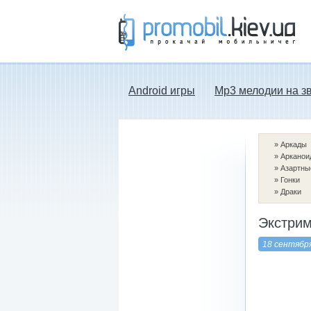
Прокачай мобильничег - java игры, темы
для Nokia, мелодии на звонок скачать
бесплатно а также android программы.
Android игры
Mp3 мелодии на з
»
Аркады
»
Арканои
»
Азартны
»
Гонки
»
Драки
Экстрим
18 сентябр