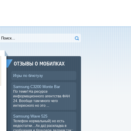
ОТЗЫВЫ О МОБИЛКАХ
Игры по блютузу
Samsung C3200 Monte Bar
По теме! На ресурсе
информационного агентства ФАН
24. Вообще там много чего
интересного но это ...
Samsung Wave 525
Телефон нормальный) но есть
недостатки....Ах да) раскладка в
сообщения и браузере.делаем так :