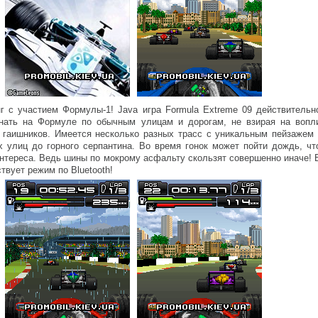
г с участием Формулы-1! Java игра Formula Extreme 09 действительн
гнать на Формуле по обычным улицам и дорогам, не взирая на вопл
 гаишников. Имеется несколько разных трасс с уникальным пейзажем 
х улиц до горного серпантина. Во время гонок может пойти дождь, чт
нтереса. Ведь шины по мокрому асфальту скользят совершенно иначе! 
ствует режим по Bluetooth!