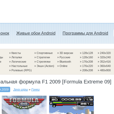
вонок
Живые обои Android
Программы для Android
»
Квесты
»
Спортивные
»
3D версии
»
128x128
»
240x320
ды
»
Леталки
»
Стратегии
»
Русские
»
128x160
»
320x240
е
»
Логические
»
Стрелялки
»
Bluetooth
»
176x208
»
352x416
»
Настольные
»
Экшн (Action)
»
Online
»
176x220
»
360x640
»
Ролевые (RPG)
»
208x208
»
480x800
альная формула F1 2009 [Formula Extreme 09]
я 2009
Java игры
»
Гонки