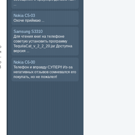
...
Nokia C5-03
Охоче ​​приймаю ...
Samsung S3310
Для чтения книг на телефоне
советую установить программу
TequilaCat_v_2_2_20.jar Доступна
о
версия ...
и
-
о
Nokia C6-00
В
Телефон и вправду СУПЕР!! Из-за
негативных отзывов сомневался его
покупать, но не пожалел!