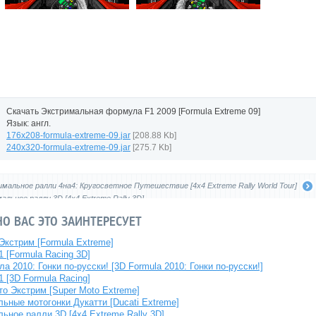
Скачать Экстримальная формула F1 2009 [Formula Extreme 09]
Язык: англ.
176x208-formula-extreme-09.jar
[208.88 Kb]
240x320-formula-extreme-09.jar
[275.7 Kb]
мальное ралли 4на4: Кругосветное Путешествие [4x4 Extreme Rally World Tour]
льное ралли 3D [4x4 Extreme Rally 3D]
О ВАС ЭТО ЗАИНТЕРЕСУЕТ
кстрим [Formula Extreme]
 [Formula Racing 3D]
а 2010: Гонки по-русски! [3D Formula 2010: Гонки по-русски!]
 [3D Formula Racing]
о Экстрим [Super Moto Extreme]
ьные мотогонки Дукатти [Ducati Extreme]
ьное ралли 3D [4x4 Extreme Rally 3D]