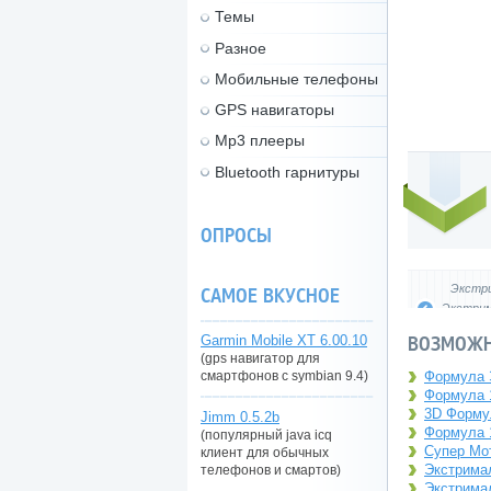
Темы
Разное
Мобильные телефоны
GPS навигаторы
Mp3 плееры
Bluetooth гарнитуры
ОПРОСЫ
Экстри
САМОЕ ВКУСНОЕ
Экстрима
ВОЗМОЖН
Garmin Mobile XT 6.00.10
(gps навигатор для
смартфонов с symbian 9.4)
Формула Э
Формула 1
3D Формул
Jimm 0.5.2b
Формула 1
(популярный java icq
Супер Мот
клиент для обычных
Экстримал
телефонов и смартов)
Экстримал