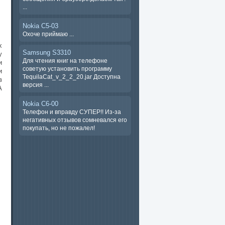
...
Nokia C5-03
Охоче ​​приймаю ...
х
Samsung S3310
y
Для чтения книг на телефоне
и
советую установить программу
и
TequilaCat_v_2_2_20.jar Доступна
в
версия ...
А
Nokia C6-00
Телефон и вправду СУПЕР!! Из-за
негативных отзывов сомневался его
покупать, но не пожалел!