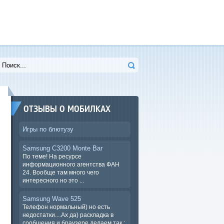
ОТЗЫВЫ О МОБИЛКАХ
Игры по блютузу
Samsung C3200 Monte Bar
По теме! На ресурсе
информационного агентства ФАН
24. Вообще там много чего
интересного но это ...
Samsung Wave 525
Телефон нормальный) но есть
недостатки....Ах да) раскладка в
сообщения и браузере.делаем так :