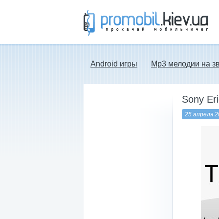
Прокачай мобильничег - java игры, темы
для Nokia, мелодии на звонок скачать
бесплатно а также android программы.
Android игры
Mp3 мелодии на з
Sony Er
25 апреля 2