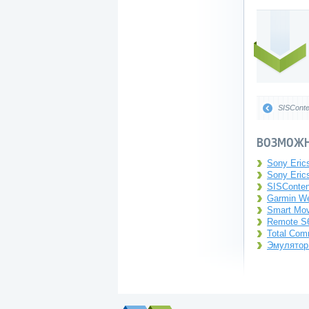
SISConte
ВОЗМОЖН
Sony Eric
Sony Eric
SISConten
Garmin We
Smart Mov
Remote S6
Total Com
Эмулятор