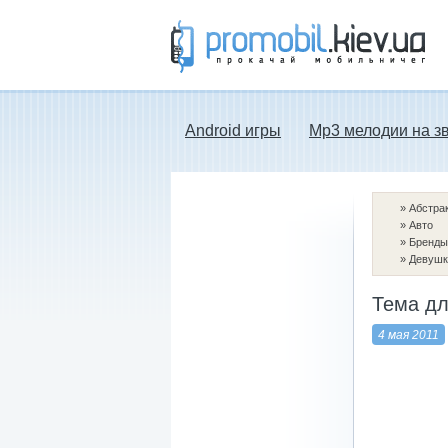
Прокачай мобильничег - java игры, темы
для Nokia, мелодии на звонок скачать
бесплатно а также android программы.
Android игры
Mp3 мелодии на з
»
Абстра
»
Авто
»
Бренды
»
Девушк
Тема дл
4 мая 2011