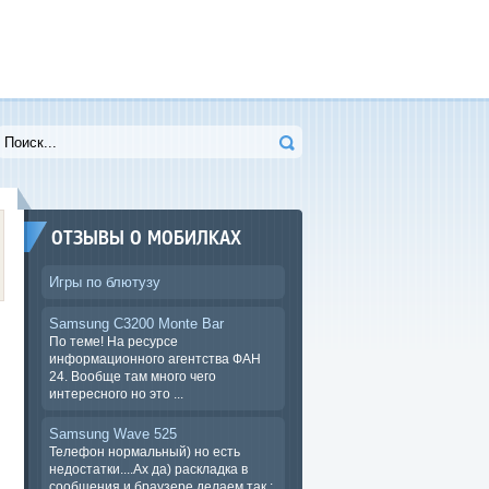
ОТЗЫВЫ О МОБИЛКАХ
Игры по блютузу
Samsung C3200 Monte Bar
По теме! На ресурсе
информационного агентства ФАН
24. Вообще там много чего
интересного но это ...
Samsung Wave 525
Телефон нормальный) но есть
недостатки....Ах да) раскладка в
сообщения и браузере.делаем так :