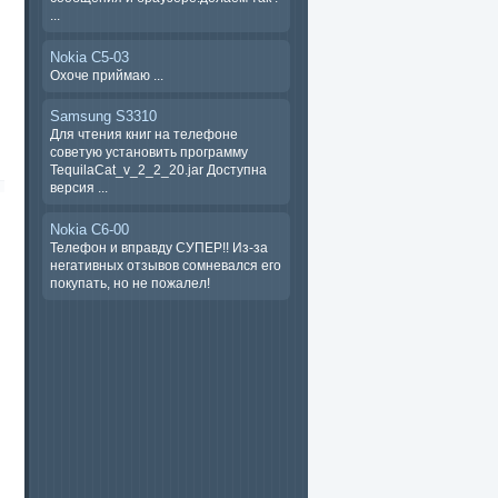
...
Nokia C5-03
Охоче ​​приймаю ...
Samsung S3310
Для чтения книг на телефоне
советую установить программу
TequilaCat_v_2_2_20.jar Доступна
версия ...
Nokia C6-00
Телефон и вправду СУПЕР!! Из-за
негативных отзывов сомневался его
покупать, но не пожалел!