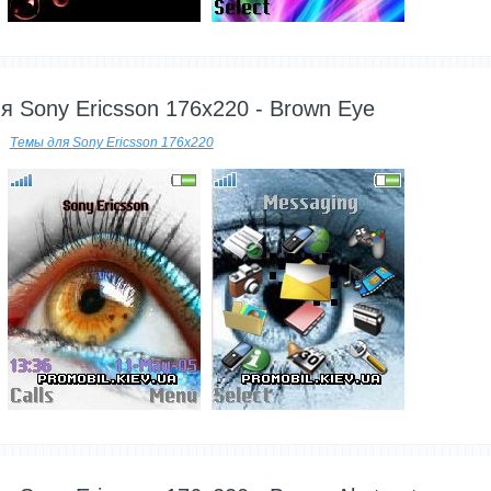
---------
я Sony Ericsson 176x220 - Brown Eye
Темы для Sony Ericsson 176x220
---------