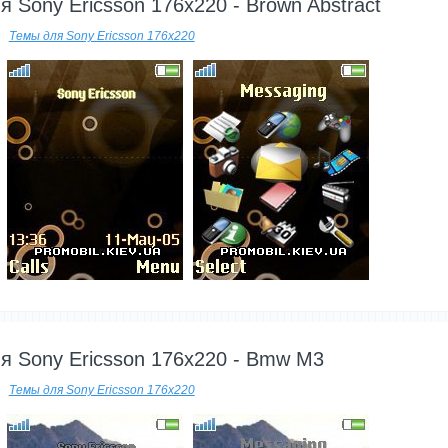
я Sony Ericsson 176x220 - Brown Abstract
Темы для Sony Ericsson 176x220
---------
я Sony Ericsson 176x220 - Bmw M3
Темы для Sony Ericsson 176x220