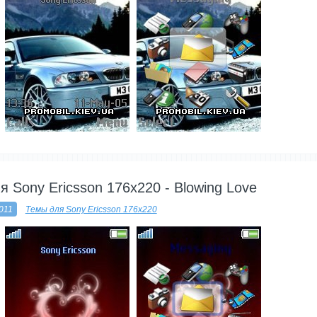
---------
я Sony Ericsson 176x220 - Blowing Love
011
Темы для Sony Ericsson 176x220