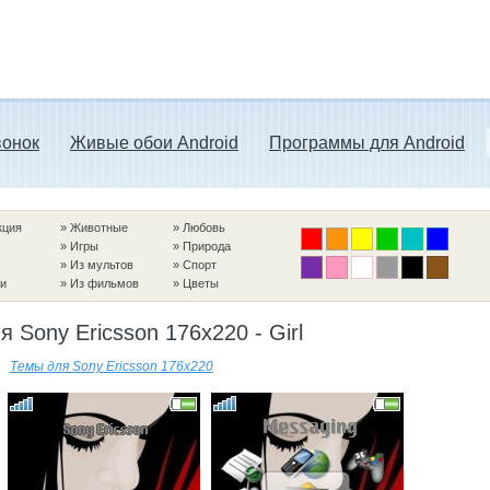
вонок
Живые обои Android
Программы для Android
кция
»
Животные
»
Любовь
»
Игры
»
Природа
»
Из мультов
»
Спорт
и
»
Из фильмов
»
Цветы
я Sony Ericsson 176x220 - Girl
Темы для Sony Ericsson 176x220