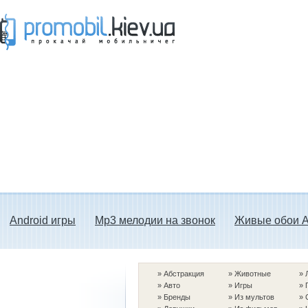
Прокачай мобильничег - java игры, темы
для Nokia, мелодии на звонок скачать
бесплатно а также android программы.
Android игры
Mp3 мелодии на звонок
Живые обои A
»
Абстракция
»
Животные
»
»
Авто
»
Игры
»
»
Бренды
»
Из мультов
»